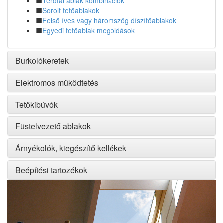
Térdfal ablak kombinációk
Sorolt tetőablakok
Felső íves vagy háromszög díszítőablakok
Egyedi tetőablak megoldások
Burkolókeretek
Elektromos működtetés
Tetőkibúvók
Füstelvezető ablakok
Árnyékolók, kiegészítő kellékek
Beépítési tartozékok