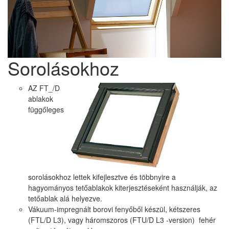
Sorolásokhoz
AZ FT_/D
ablakok
függőleges
sorolásokhoz lettek kifejlesztve és többnyire a
hagyományos tetőablakok kiterjesztéseként használják, az
tetőablak alá helyezve.
Vákuum-impregnált borovi fenyőből készül, kétszeres
(FTL/D L3), vagy háromszoros (FTU/D L3 -version) fehér