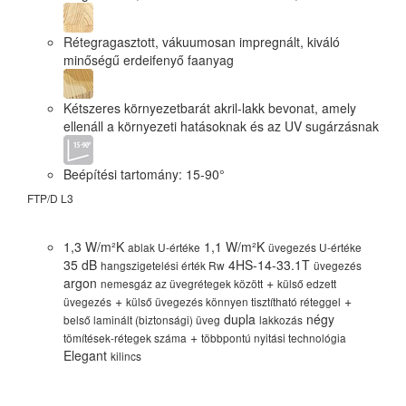
Rétegragasztott, vákuumosan impregnált, kiváló
minőségű erdeifenyő faanyag
Kétszeres környezetbarát akril-lakk bevonat, amely
ellenáll a környezeti hatásoknak és az UV sugárzásnak
Beépítési tartomány: 15-90°
FTP/D L3
FTU
1,3 W/m²K
1,1 W/m²K
ablak U-értéke
üvegezés U-értéke
35 dB
4HS-14-33.1T
hangszigetelési érték Rw
üvegezés
argon
+
nemesgáz az üvegrétegek között
külső edzett
+
+
üvegezés
külső üvegezés könnyen tisztítható réteggel
dupla
négy
belső laminált (biztonsági) üveg
lakkozás
+
tömítések-rétegek száma
többpontú nyitási technológia
Elegant
kilincs