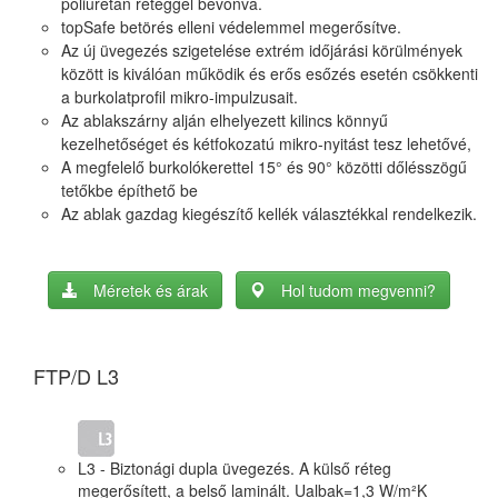
poliuretán réteggel bevonva.
topSafe betörés elleni védelemmel megerősítve.
Az új üvegezés szigetelése extrém időjárási körülmények
között is kiválóan működik és erős esőzés esetén csökkenti
a burkolatprofil mikro-impulzusait.
Az ablakszárny alján elhelyezett kilincs könnyű
kezelhetőséget és kétfokozatú mikro-nyitást tesz lehetővé,
A megfelelő burkolókerettel 15° és 90° közötti dőlésszögű
tetőkbe építhető be
Az ablak gazdag kiegészítő kellék választékkal rendelkezik.
Méretek és árak
Hol tudom megvenni?
FTP/D L3
FT
L3 - Biztonági dupla üvegezés. A külső réteg
megerősített, a belső laminált. Ualbak=1,3 W/m²K