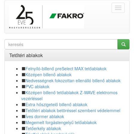
Tetőtéri ablakok
Felnyíló-billenő preSelect MAX tetőablakok
Középen billenő ablakok
Nedvességnek fokozottan ellenálló billenő ablakok
PVC ablakok
Középen billenő tetőablakok Z-WAVE elektromos
vezérléssel
Extra hőszigetelő billenő ablakok
Tetőtéri ablakok betöréssel szembeni védelemmel
Íves dormer ablakok
Megemelt forgástengelyű tetőablakok
Tetőerkély ablakok