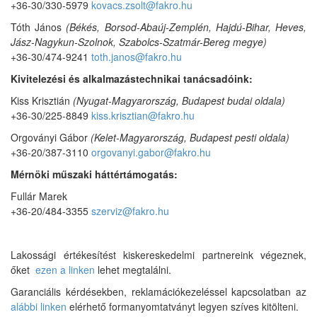
+36-30/330-5979
kovacs.zsolt@fakro.hu
Tóth János
(Békés, Borsod-Abaúj-Zemplén, Hajdú-Bihar, Heves,
Jász-Nagykun-Szolnok, Szabolcs-Szatmár-Bereg megye)
+36-30/474-9241
toth.janos@fakro.hu
Kivitelezési és alkalmazástechnikai tanácsadóink:
Kiss Krisztián
(Nyugat-Magyarország, Budapest budai oldala)
+36-30/225-8849
kiss.krisztian@fakro.hu
Orgoványi Gábor
(Kelet-Magyarország, Budapest pesti oldala)
+36-20/387-3110
orgovanyi.gabor@fakro.hu
Mérnöki műszaki háttértámogatás:
Fullár Marek
+36-20/484-3355
szerviz@fakro.hu
Lakossági értékesítést kiskereskedelmi partnereink végeznek,
őket
ezen a linken
lehet megtalálni.
Garanciális kérdésekben, reklamációkezeléssel kapcsolatban az
alábbi linken
elérhető formanyomtatványt legyen szíves kitölteni.