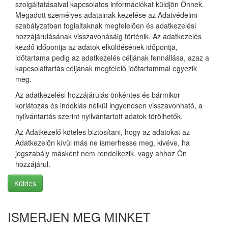
szolgáltatásaival kapcsolatos információkat küldjön Önnek.
Megadott személyes adatainak kezelése az Adatvédelmi
szabályzatban foglaltaknak megfelelően és adatkezelési
hozzájárulásának visszavonásáig történik. Az adatkezelés
kezdő időpontja az adatok elküldésének időpontja,
időtartama pedig az adatkezelés céljának fennállása, azaz a
kapcsolattartás céljának megfelelő időtartammal egyezik
meg.
Az adatkezelési hozzájárulás önkéntes és bármikor
korlátozás és indoklás nélkül ingyenesen visszavonható, a
nyilvántartás szerint nyilvántartott adatok törölhetők.
Az Adatkezelő köteles biztosítani, hogy az adatokat az
Adatkezelőn kívül más ne ismerhesse meg, kivéve, ha
jogszabály másként nem rendelkezik, vagy ahhoz Ön
hozzájárul.
Küldés
ISMERJEN MEG MINKET