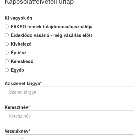
Kapcsolatfelvételi űrlap
Ki vagyok én
FAKRO termék tulajdonosa/használója
Érdeklődő vásárló - még vásárlás előtt
Kivitelező
Építész
Kereskedő
Egyéb
Az üzenet tárgya*
Keresztnév
*
Vezetéknév
*