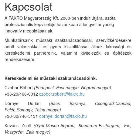
Kapcsolat
A FAKRO Magyarország Kft. 2000-ben indult útjára, azóta
professzionális képviselője hazánkban a lengyel anyacég
innovatív megoldásainak.
Munkatársaink műszaki szaktanácsadással, szervízkérdésekre
adott válaszokkal és gyors kiszállítással állnak lakossági és
kereskedelmi partnereink, valamint kivitelezők és építészek
rendelkezésére.
Kereskedelmi és műszaki szaktanácsadóink:
Czobor Róbert
(Budapest, Pest megye, Nógrád megye)
+36-20/466-0012
czobor.robert@fakro.hu
Dörnyei Dorián
(Bács, Baranya, Csongrád-Csanád,
Fejér, Somogy, Tolna megye)
+36-30/746-5131
dornyei.dorian@fakro.hu
Kovács Zsolt
(Győr-Moson-Sopron, Komárom-Esztergom, Vas,
Veszprém, Zala megye)