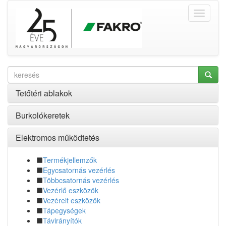
Tetőtéri ablakok
Burkolókeretek
Elektromos működtetés
Termékjellemzők
Egycsatornás vezérlés
Többcsatornás vezérlés
Vezérlő eszközök
Vezérelt eszközök
Tápegységek
Távirányítók