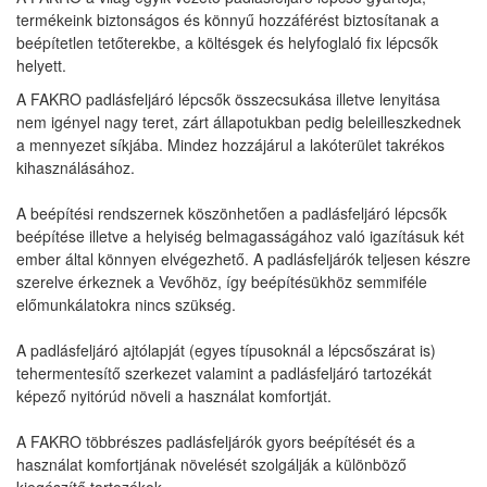
termékeink biztonságos és könnyű hozzáférést biztosítanak a
beépítetlen tetőterekbe, a költésgek és helyfoglaló fix lépcsők
helyett.
A FAKRO padlásfeljáró lépcsők összecsukása illetve lenyitása
nem igényel nagy teret, zárt állapotukban pedig beleilleszkednek
a mennyezet síkjába. Mindez hozzájárul a lakóterület takrékos
kihasználásához.
A beépítési rendszernek köszönhetően a padlásfeljáró lépcsők
beépítése illetve a helyiség belmagasságához való igazításuk két
ember által könnyen elvégezhető. A padlásfeljárók teljesen készre
szerelve érkeznek a Vevőhöz, így beépítésükhöz semmiféle
előmunkálatokra nincs szükség.
A padlásfeljáró ajtólapját (egyes típusoknál a lépcsőszárat is)
tehermentesítő szerkezet valamint a padlásfeljáró tartozékát
képező nyitórúd növeli a használat komfortját.
A FAKRO többrészes padlásfeljárók gyors beépítését és a
használat komfortjának növelését szolgálják a különböző