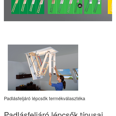
Padlásfeljáró lépcsők termékválasztéka
Padlásfeljáró lépcsők típusai