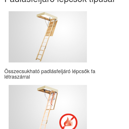
Összecsukható padlásfeljáró lépcsők fa
létraszárral