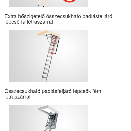
Extra hőszigetelő összecsukható padlásfeljáró
lépcső fa létraszárral
Összecsukható padlásfeljáró lépcsők fém
létraszárral