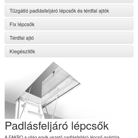
Tűzgátló padlásfeljáró lépcsők és térdfal ajtók
Fix lépcsők
Térdfal ajtó
Kiegészítők
Padlásfeljáró lépcsők
A FAKRO a világ egyik vezető padlásfeljáró lépcső gyártója,