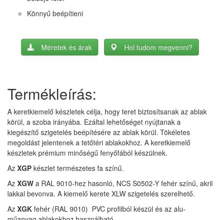
Könnyű beépítieni
Méretek és árak
Hol tudom megvenni?
Termékleírás:
A keretkiemelő készletek célja, hogy teret biztosítsanak az ablak
körül, a szoba irányába. Ezáltal lehetőséget nyújtanak a
kiegészítő szigetelés beépítésére az ablak körül. Tökéletes
megoldást jelentenek a tetőtéri ablakokhoz. A keretkiemelő
készletek prémium minőségű fenyőfából készülnek.
Az
XGP
készlet természetes fa színű.
Az
XGW
a RAL 9010-hez hasonló, NCS S0502-Y fehér színű, akril
lakkal bevonva. A kiemelő kerete XLW szigetelés szerelhető.
Az
XGK
fehér (RAL 9010) PVC profilból készül és az alu-
műanyag ablakokhoz használható.