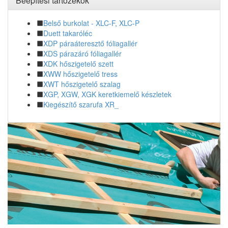
Beépítési tartozékok
Belső burkolat - XLC-F, XLC-P
Duett takaróléc
XDP páraáteresztő fóliagallér
XDS párazáró fóliagallér
XDK hőszigetelő szett
XWW hőszigetelő tress
XWT hőszigetelő szalag
XGP, XGW, XGK keretkiemelő készletek
Kiegészítő szarufa XR_