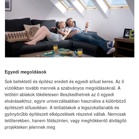
Egyedi megoldások
Sok befektető és építész eredeti és egyedi stílust keres. Az ő
vízióikban tovább mennek a szabványos megoldásoknál. A
tetőtéri ablakok tökéletesen illeszkedhetnek az ő egyedi
elvárásaikhoz, egyre univerzálisabban használva a különböző
építészeti stílusokban. A tetőablakok a legszokatlanabb és
gyönyörűbb építészeti elképzelések részeivé váltak. Nemcsak
tetőterekben, hanem földszinten, vagy meghökkentő átvilágító
projekteken jelennek meg