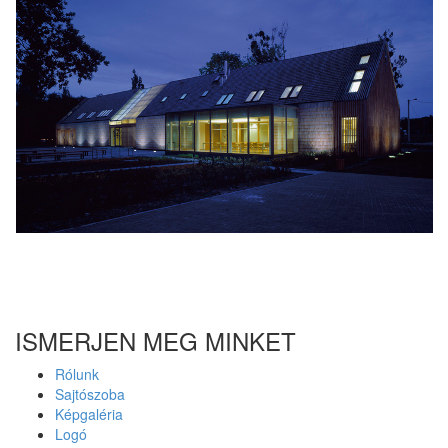
ISMERJEN MEG MINKET
Rólunk
Sajtószoba
Képgaléria
Logó