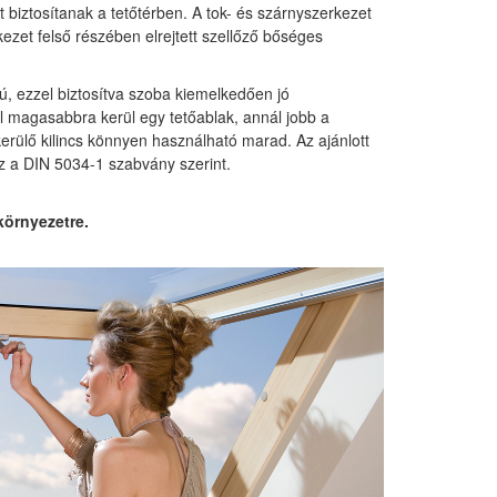
 biztosítanak a tetőtérben. A tok- és szárnyszerkezet
rkezet felső részében elrejtett szellőző bőséges
 ezzel biztosítva szoba kiemelkedően jó
l magasabbra kerül egy tetőablak, annál jobb a
kerülő kilincs könnyen használható marad. Az ajánlott
z a DIN 5034-1 szabvány szerint.
 környezetre.