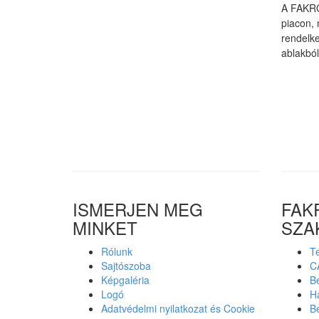
A FAKRO
piacon, 
rendelke
ablakbó
ISMERJEN MEG
FAK
MINKET
SZA
Rólunk
Te
Sajtószoba
C
Képgaléria
Be
Logó
Ha
Adatvédelmi nyilatkozat és Cookie
Be