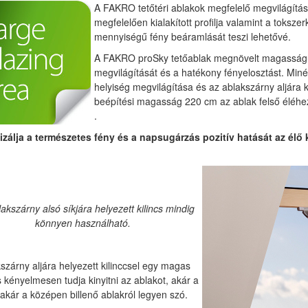
A FAKRO tetőtéri ablakok megfelelő megvilágítást
megfelelően kialakított profilja valamint a toksze
mennyiségű fény beáramlását teszi lehetővé.
A FAKRO proSky tetőablak megnövelt magasságú,
megvilágítását és a hatékony fényelosztást. Miné
helyiség megvilágítása és az ablakszárny aljára 
beépítési magasság 220 cm az ablak felső éléhe
.
izálja a természetes fény és a napsugárzás pozitív hatását az élő
akszárny alsó síkjára helyezett kilincs mindig
könnyen használható.
szárny aljára helyezett kilinccsel egy magas
 kényelmesen tudja kinyitni az ablakot, akár a
, akár a középen billenő ablakról legyen szó.