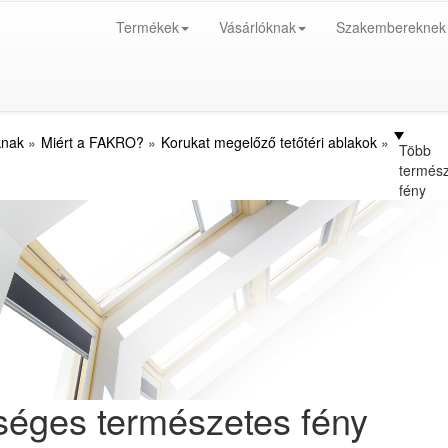
Termékek
Vásárlóknak
Szakembereknek
knak
Miért a FAKRO?
Korukat megelőző tetőtéri ablakok
Több
termés
fény
éges természetes fény