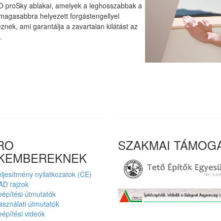
 proSky ablakai, amelyek a leghosszabbak a
magasabbra helyezett forgástengellyel
znek, ami garantálja a zavartalan kilátást az
l.
RO
SZAKMAI TÁMOG
KEMBEREKNEK
ljesítmény nyilatkozatok (CE)
AD rajzok
építési útmutatók
sználati útmutatók
építési videók