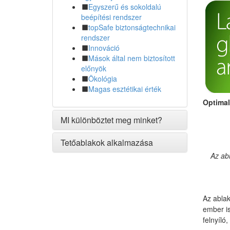
Egyszerű és sokoldalú
beépítési rendszer
topSafe biztonságtechnikai
rendszer
Innováció
Mások által nem biztosított
előnyök
Ökológia
Magas esztétikai érték
Optimal
MI különböztet meg minket?
Tetőablakok alkalmazása
Az abl
Az ablak
ember is
felnyíló