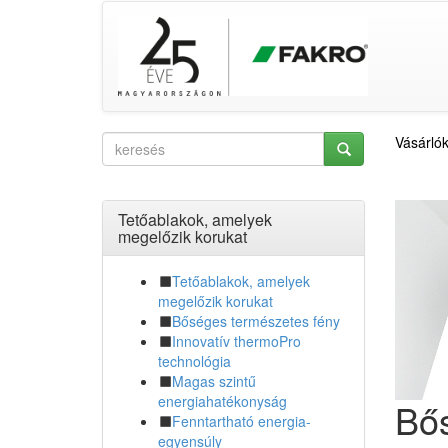
Vásárló
Tetőablakok, amelyek
megelőzik korukat
Tetőablakok, amelyek
megelőzik korukat
Bőséges természetes fény
Innovatív thermoPro
technológia
Magas szintű
energiahatékonyság
Bős
Fenntartható energia-
egyensúly