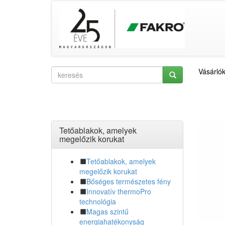
Vásárló
Tetőablakok, amelyek
megelőzik korukat
Tetőablakok, amelyek
megelőzik korukat
Bőséges természetes fény
Innovatív thermoPro
technológia
Magas szintű
energiahatékonyság