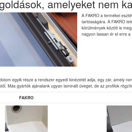
goldások, amelyeket nem k
A FAKRO a termékei esztét
tartósságára. A FAKRO tető
körülmények között is megá
nagyon lassan ér el erre a 
dolom egyik része a rendszer egyedi kinézetét adja, egy zár, amely 
től. Más gyártók ajánalank ugyan laminált üveget, de az profilok rögz
FAKRO