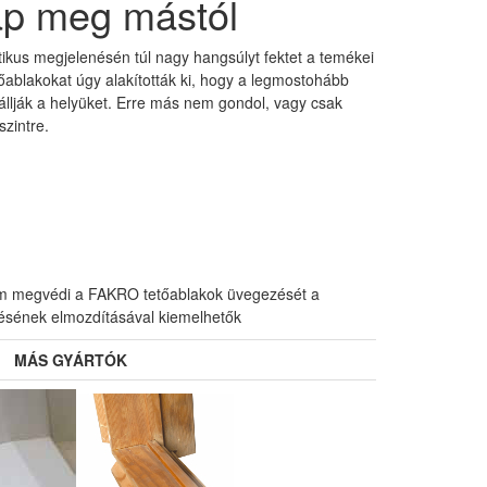
ap meg mástól
ikus megjelenésén túl nagy hangsúlyt fektet a temékei
ablakokat úgy alakították ki, hogy a legmostohább
llják a helyüket. Erre más nem gondol, vagy csak
szintre.
nem megvédi a FAKRO tetőablakok üvegezését a
ítésének elmozdításával kiemelhetők
MÁS GYÁRTÓK