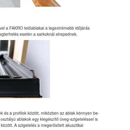
el a FAKRO tetőablakai a legextrémebb időjárás
megterhelés esetén a sarkoknál elrepednek.
ek és a profilok között, miközben az ablak könnyen be-
 osztályú ablakok egy kiegészítő üveg-szigeteléssel is
között. A szigetelés a megerősített akusztikai