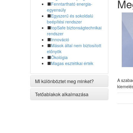
Me
Fenntartható energia-
egyensúly
Egyszerű és sokoldalú
beépítési rendszer
topSafe biztonságtechnikai
rendszer
Innováció
Mások által nem biztosított
előnyök
Ökológia
Magas esztétikai érték
A szaba
MI különböztet meg minket?
kiemelés
Tetőablakok alkalmazása