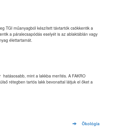
leg TGI műanyagból készített távtartók csökkentik a
entik a páralecsapódás eselyét is az ablaktáblán vagy
yag élettartamát.
r hatásosabb, mint a lakkba merítés. A FAKRO
ső rétegben tartós lakk bevonattal látjuk el őket a
Ökológia