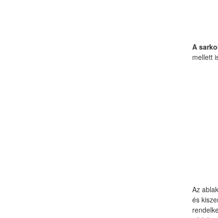
A sark
mellett 
Az ablak
és kisze
rendelke