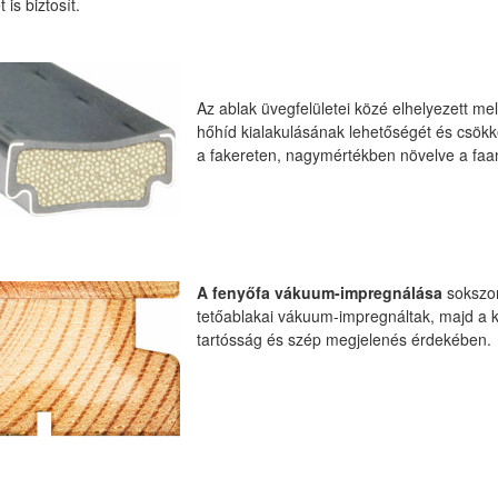
 is biztosít.
Az ablak üvegfelületei közé elhelyezett me
hőhíd kialakulásának lehetőségét és csökk
a fakereten, nagymértékben növelve a faan
A fenyőfa vákuum-impregnálása
sokszo
tetőablakai vákuum-impregnáltak, majd a kül
tartósság és szép megjelenés érdekében.