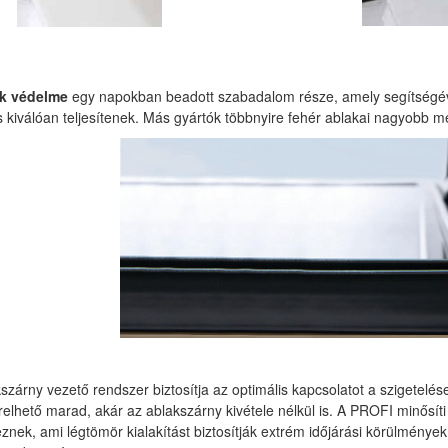
ok védelme
egy napokban beadott szabadalom része, amely segítségév
is kiválóan teljesítenek. Más gyártók többnyire fehér ablakai nagyobb 
szárny vezető rendszer biztosítja az optimális kapcsolatot a szigetelés
relhető marad, akár az ablakszárny kivétele nélkül is. A PROFI minősíti
znek, ami légtömör kialakítást biztosítják extrém időjárási körülmények 