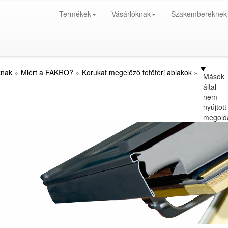
Termékek
Vásárlóknak
Szakembereknek
knak
Miért a FAKRO?
Korukat megelőző tetőtéri ablakok
Mások
által
nem
nyújtott
megold