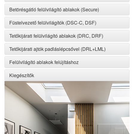
Betörésgátló felülvilágító ablakok (Secure)
Füstelvezető felülvilágítók (DSC-C, DSF)
Tetőkijárati felülvilágító ablakok (DRC, DRF)
Tetőkijárati ajtók padláslépcsővel (DRL+LML)
Felülvilágító ablakok felújításhoz
Kiegészítők