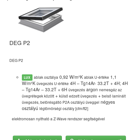
DEG P2
D
DEG P2
DM
0,92 W/m²K
1,1
ablak osztálya
ablak U-értéke
LUX
W/m²K
4H – Tg14Ar- 33.2T + 4H; 4H
üvegezés U-értéke
– Tg14Ar – 33.2T + 6H
argon
üvegezés
nemesgáz az
+
+
üvegrétegek között
külső edzett üvegezés
belső laminált
négyes
üvegezés, betörésgátló P2A osztályú üveggel
osztályú
légtömörségi osztály [cfm/ft2]
elektromosan nyitható a Z-Wave rendszer segítségével
ma