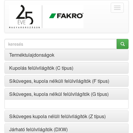
Terméktulajdonságok
Kupolás felülvilágítók (C típus)
Síküveges, kupola nélküli felülvilágítók (F típus)
Síküveges, kupola nélkül felülvilágítók (G típus)
Síküveges kupola nélüli felülvilágítók (Z típus)
Járható felülvilágítók (DXW)