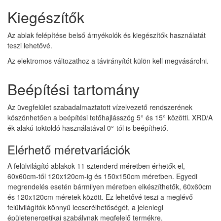
Kiegészítők
Az ablak felépítése belső árnyékolók és kiegészítők használatát
teszi lehetővé.
Az elektromos változathoz a távirányítót külön kell megvásárolni.
Beépítési tartomány
Az üvegfelület szabadalmaztatott vízelvezető rendszerének
köszönhetően a beépítési tetőhajlásszög 5° és 15° közötti. XRD/A
ék alakú toktoldó használatával 0°-tól is beépíthető.
Elérhető méretvariációk
A felülvilágító ablakok 11 sztenderd méretben érhetők el,
60x60cm-től 120x120cm-ig és 150x150cm méretben. Egyedi
megrendelés esetén bármilyen méretben elkészíthetők, 60x60cm
és 120x120cm méretek között. Ez lehetővé teszi a meglévő
felülvilágítók könnyű lecserélhetőségét, a jelenlegi
épületenergetikai szabálynak megfelelő termékre.