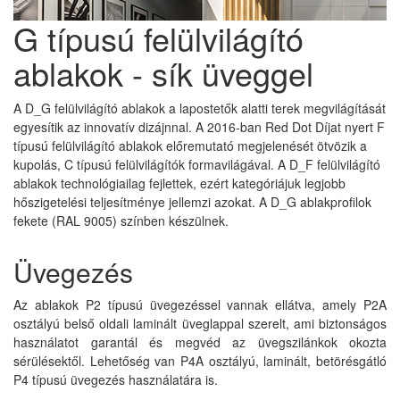
G típusú felülvilágító
ablakok - sík üveggel
A D_G felülvilágító ablakok a lapostetők alatti terek megvilágítását
egyesítik az innovatív dizájnnal. A 2016-ban Red Dot Díjat nyert F
típusú felülvilágító ablakok előremutató megjelenését ötvözik a
kupolás, C típusú felülvilágítók formavilágával. A D_F felülvilágító
ablakok technológiailag fejlettek, ezért kategóriájuk legjobb
hőszigetelési teljesítménye jellemzi azokat. A D_G ablakprofilok
fekete (RAL 9005) színben készülnek.
Üvegezés
Az ablakok P2 típusú üvegezéssel vannak ellátva, amely P2A
osztályú belső oldali laminált üveglappal szerelt, ami biztonságos
használatot garantál és megvéd az üvegszilánkok okozta
sérülésektől. Lehetőség van P4A osztályú, laminált, betörésgátló
P4 típusú üvegezés használatára is.