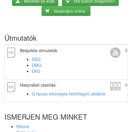
Méretek és árak
Hol tudom megvenni?
Vásároljon online
Útmutatók
Beépítési útmutatók:
Beé
DEG
DMG
DXG
Használati utasítás:
Kat
G típusú síküveges felülvilágító ablakok
ISMERJEN MEG MINKET
Rólunk