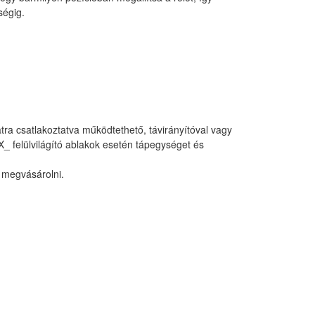
ségig.
a csatlakoztatva működtethető, távirányítóval vagy
_ felülvilágító ablakok esetén tápegységet és
l megvásárolni.