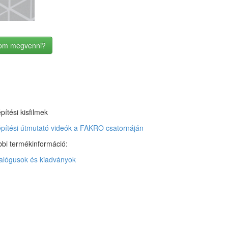
dom megvenni?
pítési kisfilmek
pítési útmutató videók a FAKRO csatornáján
bi termékinformáció:
alógusok és kiadványok