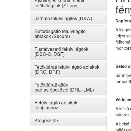
Síküveges kupola nélüli
fén
felülvilágítók (Z típus)
Járható felülvilágítók (DXW)
Napfény
A kiegés
Betörésgátló felülvilágító
ablakok (Secure)
teljes s
félhomál
monitora 
Füstelvezető felülvilágítók
(DSC-C, DSF)
Belső d
Tetőkijárati felülvilágító ablakok
(DRC, DRF)
Bármilye
térhez i
Tetőkijárati ajtók
padláslépcsővel (DRL+LML)
Védelem
Felülvilágító ablakok
felújításhoz
A külső 
bútorok
Kiegészítők
A belső 
hálószob