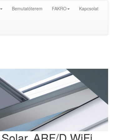
Bemutatóterem
FAKRO
Kapcsolat
Solar, ARF/D WiFi