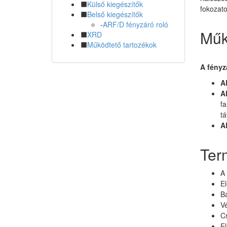
Külső kiegészítők
fokozato
Belső kiegészítők
-
ARF/D fényzáró roló
Műk
XRD
Működtető tartozékok
A fényz
A
A
fa
tá
A
Ter
A 
E
Bá
Vé
Cs
El