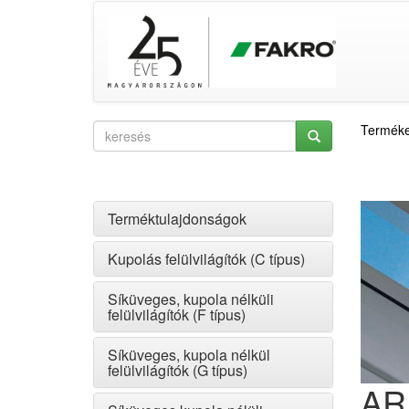
Termék
Terméktulajdonságok
Kupolás felülvilágítók (C típus)
Síküveges, kupola nélküli
felülvilágítók (F típus)
Síküveges, kupola nélkül
felülvilágítók (G típus)
AR