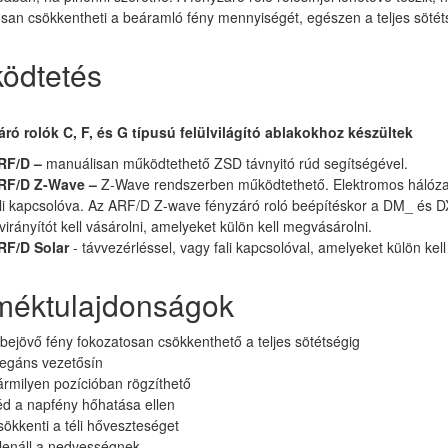
san csökkentheti a beáramló fény mennyiségét, egészen a teljes sötét
ödtetés
áró rolók C, F, és G típusú felülvilágító ablakokhoz készültek
RF/D –
manuálisan működtethető ZSD távnyitó rúd segítségével.
RF/D Z-Wave –
Z-Wave rendszerben működtethető. Elektromos hálózatr
li kapcsolóva. Az ARF/D Z-wave fényzáró roló beépítéskor a DM_ és DX
virányítót kell vásárolni, amelyeket külön kell megvásárolni.
RF/D Solar
- távvezérléssel, vagy fali kapcsolóval, amelyeket külön kel
méktulajdonságok
bejövő fény fokozatosan csökkenthető a teljes sötétségig
legáns vezetősín
rmilyen pozícióban rögzíthető
d a napfény hőhatása ellen
ökkenti a téli hőveszteséget
lenáll a nedvességnek