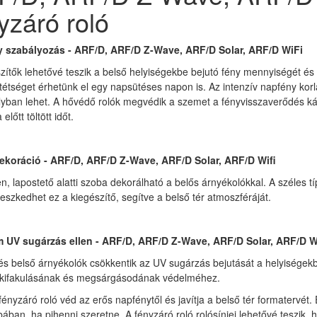
yzáró roló
 szabályozás - ARF/D, ARF/D Z-Wave, ARF/D Solar, ARF/D WiFi
zítők lehetővé teszik a belső helyiségekbe bejutó fény mennyiségét é
ötétséget érhetünk el egy napsütéses napon is. Az intenzív napfény kor
yban lehet. A hővédő rolók megvédik a szemet a fényvisszaverődés ká
előtt töltött időt.
ekoráció - ARF/D, ARF/D Z-Wave, ARF/D Solar, ARF/D Wifi
n, lapostető alatti szoba dekorálható a belős árnyékolókkal. A széles t
lleszkedhet ez a kiegészítő, segítve a belső tér atmoszféráját.
 UV sugárzás ellen - ARF/D, ARF/D Z-Wave, ARF/D Solar, ARF/D W
és belső árnyékolók csökkentik az UV sugárzás bejutását a helyiségekb
 kifakulásának és megsárgásodának védelméhez.
fényzáró roló véd az erős napfénytől és javítja a belső tér formatervé
ában, ha pihenni szeretne. A fényzáró roló rolósínjei lehetővé teszik, 