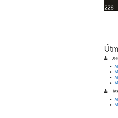
Útm
Beé
A
A
A
A
Has
A
A