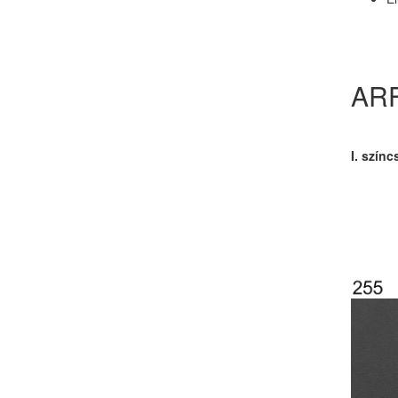
ARF
I. színc