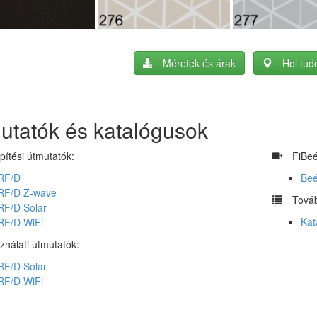
Méretek és árak
Hol tu
utatók és katalógusok
pítési útmutatók:
​
FiBeé
RF/D
Beé
RF/D Z-wave
​
Továb
RF/D Solar
Kat
RF/D WiFi
ználati útmutatók:
RF/D Solar
RF/D WiFi