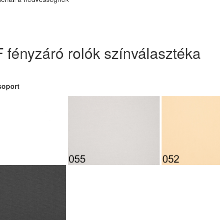
 fényzáró rolók színválasztéka
soport