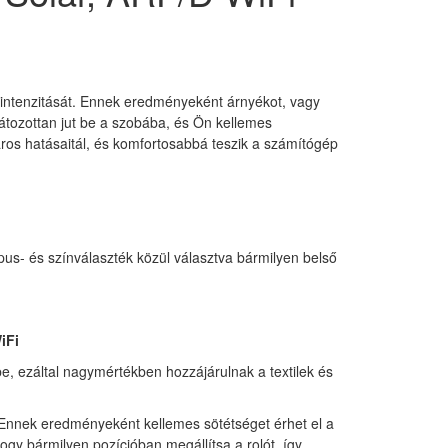
s intenzitását. Ennek eredményeként árnyékot, vagy
látozottan jut be a szobába, és Ön kellemes
ros hatásaitál, és komfortosabbá teszik a számítógép
ípus- és színválaszték közül választva bármilyen belső
iFi
e, ezáltal nagymértékben hozzájárulnak a textilek és
t. Ennek eredményeként kellemes sötétséget érhet el a
hogy bármilyen pozícióban megállítsa a rolót, így