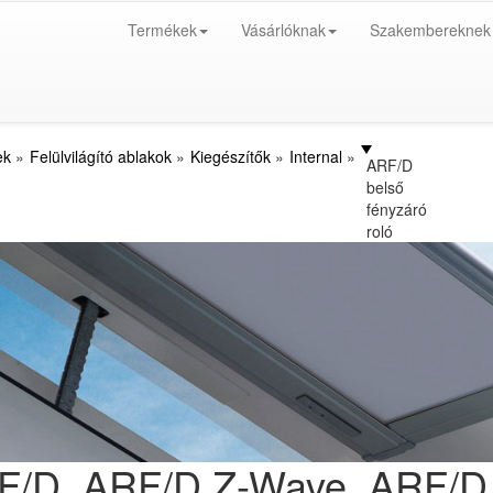
Termékek
Vásárlóknak
Szakembereknek
ek
Felülvilágító ablakok
Kiegészítők
Internal
ARF/D
belső
fényzáró
roló
F/D, ARF/D Z-Wave, ARF/D 