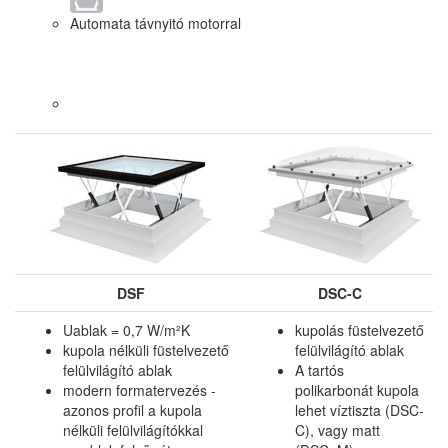
Automata távnyitó motorral
DSF
DSC-C
Uablak = 0,7 W/m²K
kupolás füstelvezető
kupola nélküli füstelvezető
felülvilágító ablak
felülvilágító ablak
A tartós
modern formatervezés -
polikarbonát kupola
azonos profil a kupola
lehet víztiszta (DSC-
nélküli felülvilágítókkal
C), vagy matt