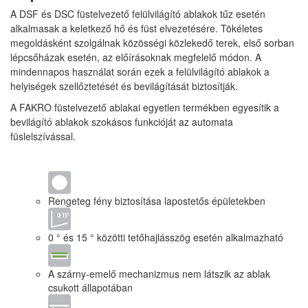
A DSF és DSC füstelvezető felülvilágító ablakok tűz esetén
alkalmasak a keletkező hő és füst elvezetésére. Tökéletes
megoldásként szolgálnak közösségi közlekedő terek, első sorban
lépcsőházak esetén, az előírásoknak megfelelő módon. A
mindennapos használat során ezek a felülvilágító ablakok a
helyiségek szellőztetését és bevilágítását biztosítják.
A FAKRO füstelvezető ablakai egyetlen termékben egyesítik a
bevilágító ablakok szokásos funkcióját az automata
füslelszívással.
Rengeteg fény biztosítása lapostetős épületekben
0 ° és 15 ° közötti tetőhajlásszög esetén alkalmazható
A szárny-emelő mechanizmus nem látszik az ablak
csukott állapotában