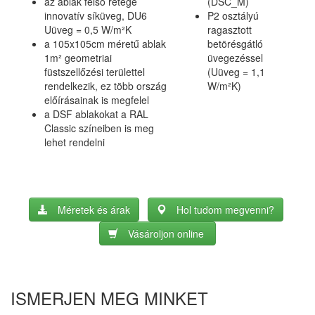
az ablak felső rétege
(DSC_M)
innovatív síküveg, DU6
P2 osztályú
Uüveg = 0,5 W/m²K
ragasztott
a 105x105cm méretű ablak
betörésgátló
1m² geometriai
üvegezéssel
füstszellőzési területtel
(Uüveg = 1,1
rendelkezik, ez több ország
W/m²K)
előírásainak is megfelel
a DSF ablakokat a RAL
Classic színeiben is meg
lehet rendelni
Méretek és árak
Hol tudom megvenni?
Vásároljon online
ISMERJEN MEG MINKET