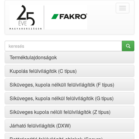
Terméktulajdonságok
Kupolás felülvilágítók (C típus)
Síküveges, kupola nélküli felülvilágítók (F típus)
Síküveges, kupola nélkül felülvilágítók (G típus)
Síküveges kupola nélüli felülvilágítók (Z típus)
Járható felülvilágítók (DXW)