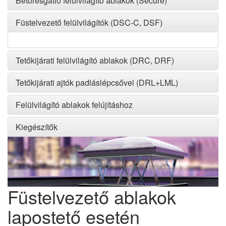
Betörésgátló felülvilágító ablakok (Secure)
Füstelvezető felülvilágítók (DSC-C, DSF)
Tetőkijárati felülvilágító ablakok (DRC, DRF)
Tetőkijárati ajtók padláslépcsővel (DRL+LML)
Felülvilágító ablakok felújításhoz
Kiegészítők
Füstelvezető ablakok
lapostető esetén