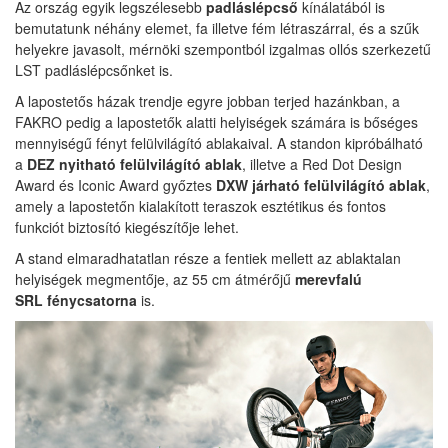
Az ország egyik legszélesebb
padláslépcső
kínálatából is
bemutatunk néhány elemet, fa illetve fém létraszárral, és a szűk
helyekre javasolt, mérnöki szempontból izgalmas ollós szerkezetű
LST padláslépcsőnket is.
A lapostetős házak trendje egyre jobban terjed hazánkban, a
FAKRO pedig a lapostetők alatti helyiségek számára is bőséges
mennyiségű fényt felülvilágító ablakaival. A standon kipróbálható
a
DEZ nyitható felülvilágító ablak
, illetve a Red Dot Design
Award és Iconic Award győztes
DXW járható felülvilágító ablak
,
amely a lapostetőn kialakított teraszok esztétikus és fontos
funkciót biztosító kiegészítője lehet.
A stand elmaradhatatlan része a fentiek mellett az ablaktalan
helyiségek megmentője, az 55 cm átmérőjű
merevfalú
SRL
fénycsatorna
is.