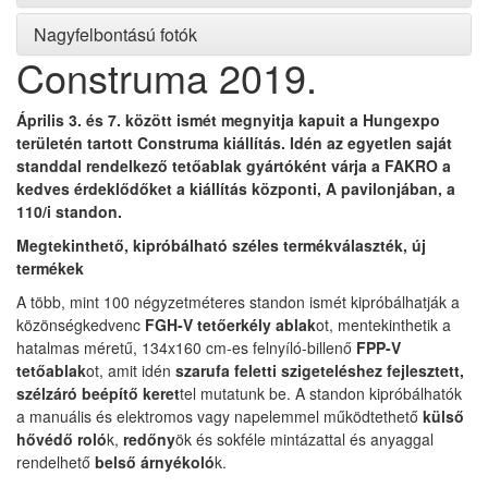
Nagyfelbontású fotók
Construma 2019.
Április 3. és 7. között ismét megnyitja kapuit a Hungexpo
területén tartott Construma kiállítás. Idén az egyetlen saját
standdal rendelkező tetőablak gyártóként várja a FAKRO a
kedves érdeklődőket a kiállítás központi, A pavilonjában, a
110/i standon.
Megtekinthető, kipróbálható széles termékválaszték, új
termékek
A több, mint 100 négyzetméteres standon ismét kipróbálhatják a
közönségkedvenc
FGH-V tetőerkély ablak
ot, mentekinthetik a
hatalmas méretű, 134x160 cm-es felnyíló-billenő
FPP-V
tetőablak
ot, amit idén
szarufa feletti szigeteléshez fejlesztett,
szélzáró beépítő keret
tel mutatunk be. A standon kipróbálhatók
a manuális és elektromos vagy napelemmel működtethető
külső
hővédő roló
k,
redőny
ök és sokféle mintázattal és anyaggal
rendelhető
belső árnyékoló
k.