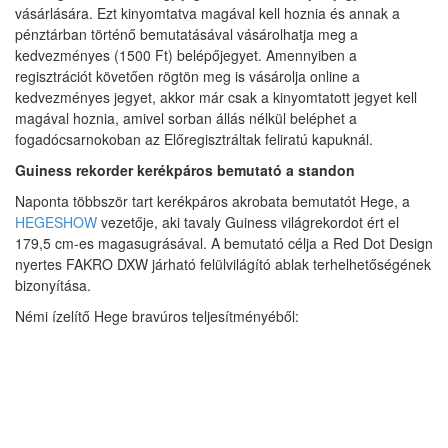
vásárlására. Ezt kinyomtatva magával kell hoznia és annak a
pénztárban történő bemutatásával vásárolhatja meg a
kedvezményes (1500 Ft) belépőjegyet. Amennyiben a
regisztrációt követően rögtön meg is vásárolja online a
kedvezményes jegyet, akkor már csak a kinyomtatott jegyet kell
magával hoznia, amivel sorban állás nélkül beléphet a
fogadócsarnokoban az Előregisztráltak feliratú kapuknál.
Guiness rekorder kerékpáros bemutató a standon
Naponta többször tart kerékpáros akrobata bemutatót Hege, a
HEGESHOW
vezetője, aki tavaly Guiness világrekordot ért el
179,5 cm-es magasugrásával. A bemutató célja a Red Dot Design
nyertes FAKRO DXW járható felülvilágító ablak terhelhetőségének
bizonyítása.
Némi ízelítő Hege bravúros teljesítményéből: