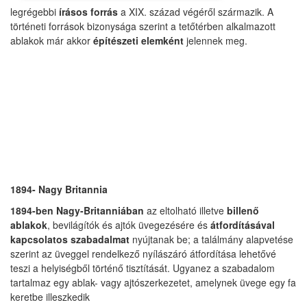
legrégebbi
írásos forrás
a XIX. század végéről származik. A
történeti források bizonysága szerint a tetőtérben alkalmazott
ablakok már akkor
építészeti elemként
jelennek meg.
1894- Nagy Britannia
1894-ben Nagy-Britanniában
az eltolható illetve
billenő
ablakok
, bevilágítók és ajtók üvegezésére és
átfordításával
kapcsolatos szabadalmat
nyújtanak be; a találmány alapvetése
szerint az üveggel rendelkező nyílászáró átfordítása lehetővé
teszi a helyiségből történő tisztítását. Ugyanez a szabadalom
tartalmaz egy ablak- vagy ajtószerkezetet, amelynek üvege egy fa
keretbe illeszkedik