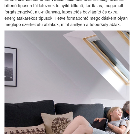
billenő típuson túl léteznek felnyíló-billenő, térdfalas, megemelt
forgástengelyű, alu-műanyag, lapostetős bevilágító és extra
energiatakarékos típusok, illetve formabontó megoldásként olyan
meglepő szerkezetű ablakok, mint amilyen a tetőerkély ablak.