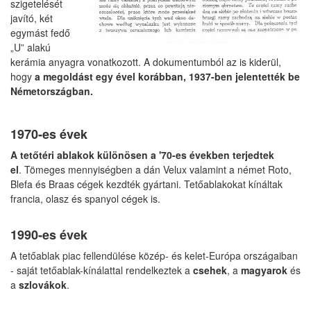
szigetelését
javító, két
egymást fedő
„U” alakú
kerámia anyagra vonatkozott. A dokumentumból az is kiderül,
hogy
a megoldást egy ével korábban, 1937-ben jelentették be
Németországban.
1970-es évek
A tetőtéri ablakok különösen a '70-es években terjedtek
el
. Tömeges mennyiségben a dán Velux valamint a német Roto,
Blefa és Braas cégek kezdték gyártani. Tetőablakokat kínáltak
francia, olasz és spanyol cégek is.
1990-es évek
A tetőablak piac fellendülése közép- és kelet-Európa országaiban
- saját tetőablak-kínálattal rendelkeztek a
csehek
, a
magyarok
és
a
szlovákok
.