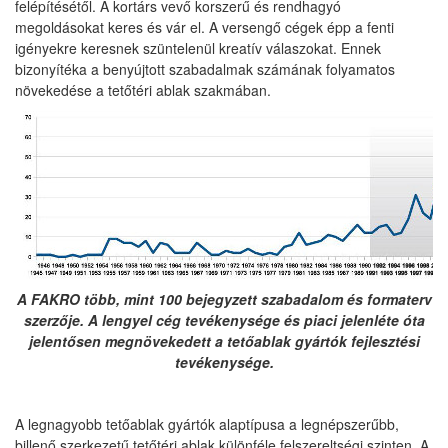
felépítésétől. A kortárs vevő korszerű és rendhagyó
megoldásokat keres és vár el. A versengő cégek épp a fenti
igényekre keresnek szüntelenül kreatív válaszokat. Ennek
bizonyítéka a benyújtott szabadalmak számának folyamatos
növekedése a tetőtéri ablak szakmában.
A FAKRO több, mint 100 bejegyzett szabadalom és formaterv
szerzője.
A lengyel cég tevékenysége és piaci jelenléte óta
jelentősen megnövekedett a tetőablak gyártók fejlesztési
tevékenysége.
A legnagyobb tetőablak gyártók alaptípusa a legnépszerűbb,
billenő szerkezetű tetőtéri ablak különféle felszereltségi szinten. A