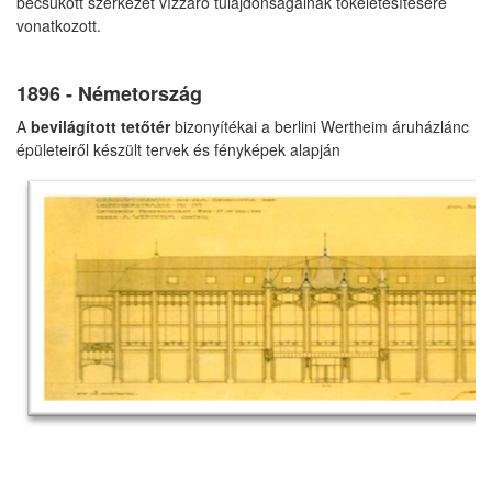
becsukott szerkezet vízzáró tulajdonságainak tökéletesítésére
vonatkozott.
1896 - Németország
A
bevilágított tetőtér
bizonyítékai a berlini Wertheim áruházlánc
épületeiről készült tervek és fényképek alapján