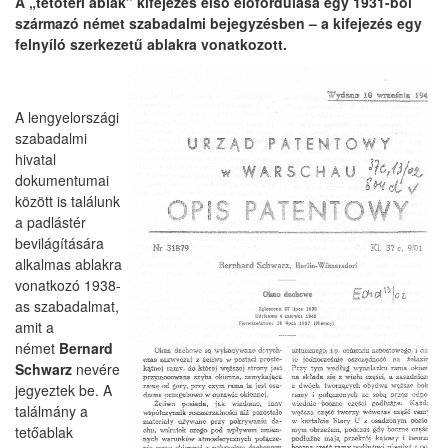
A „tetőtéri ablak” kifejezés első előfordulása
egy 1931-ből
származó német szabadalmi bejegyzésben – a kifejezés egy
felnyíló szerkezetű ablakra vonatkozott.
A lengyelországi
szabadalmi
hivatal
dokumentumai
között is találunk
a padlástér
bevilágítására
alkalmas ablakra
vonatkozó 1938-
as szabadalmat,
amit a
német
Bernard
Schwarz
nevére
jegyeztek be. A
találmány a
tetőablak