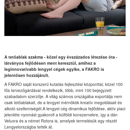
A tetőablak szakma - közel egy évszázados létezése óta -
látványos fejlődésen ment keresztül, amihez a
leginnovatívabb lengyel cégek egyike, a FAKRO is
jelentősen hozzájárult.
A FAKRO saját korszerű kutatás-fejlesztési központtal, közel 100
fős tervezőgárdával rendelkezik, több, mint 100 bejegyzett
szabadalom szerzője. A világ számos országába exportálja nem
csak tetőablakait, de a lengyel mérnökök kreatív megoldásait és
alkotó szellemiségét.A lengyel cég dinamikus fejlődése, aktív piaci
jelenléte nyomást gyakorolt a külföldi konszernekre, így a dán
Veluxra és a német Rotora is, amelyek termelésük egy részét
Lengyelországba tették át.