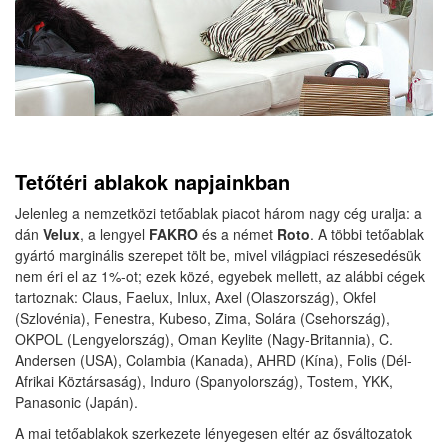
Tetőtéri ablakok napjainkban
Jelenleg a nemzetközi tetőablak piacot három nagy cég uralja: a
dán
Velux
, a lengyel
FAKRO
és a német
Roto
. A többi tetőablak
gyártó marginális szerepet tölt be, mivel világpiaci részesedésük
nem éri el az 1%-ot; ezek közé, egyebek mellett, az alábbi cégek
tartoznak: Claus, Faelux, Inlux, Axel (Olaszország), Okfel
(Szlovénia), Fenestra, Kubeso, Zima, Solára (Csehország),
OKPOL (Lengyelország), Oman Keylite (Nagy-Britannia), C.
Andersen (USA), Colambia (Kanada), AHRD (Kína), Folis (Dél-
Afrikai Köztársaság), Induro (Spanyolország), Tostem, YKK,
Panasonic (Japán).
A mai tetőablakok szerkezete lényegesen eltér az ősváltozatok