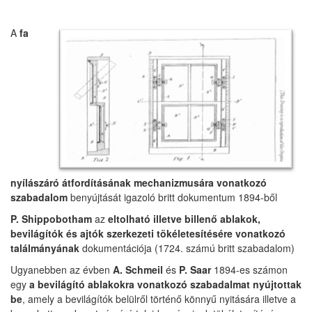
A
fa
nyílászáró átfordításának mechanizmusára vonatkozó
szabadalom
benyújtását igazoló britt dokumentum 1894-ből
P. Shippobotham
az
eltolható illetve billenő ablakok,
bevilágítók és ajtók szerkezeti tökéletesítésére vonatkozó
találmányának
dokumentációja (1724. számú britt szabadalom)
Ugyanebben az évben
A. Schmeil
és
P. Saar
1894-es számon
egy
a bevilágító ablakokra vonatkozó szabadalmat nyújtottak
be
, amely a bevilágítók belülről történő könnyű nyitására illetve a