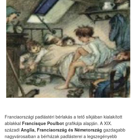
Franciaországi padlástéri bérlakás a tető síkjában kialakított
ablakkal
Francisque Poulbot
grafikája alapján. A XIX.
századi
Anglia, Franciaország és Németország
gazdagabb
nagyvárosaiban a bérházak padlásterei a legszegényebb