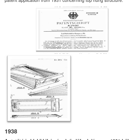
patent application from 1931 concerning top hung structure.
1938