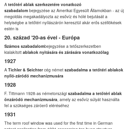
A
tetőtéri ablak szerkezetére vonatkozó
szabadalom
bejegyzése az Amerikai Egyesült Államokban - az új
megoldás megakadályozta az esővíz és hólé bejutását a
helyiségbe a tetőtéri nyílászárón keresztül akár erős széllökések
estén is
20. század '20-as évei - Európa
Számos szabadalom
bejegyzése a tetőszerkezetben
kialakított
ablakok nyitására és zárására vonatkozólag
1927
A
Tichler & Seichter
cég német
szabadalma a tetőtéri ablakok
nyíló-záródó mechanizmusára
1928
F. Tittmann 1928-as németországi
szabadalma a tetőtéri ablak
önzáródó mechanizmusára
, amely az esővíz súlyát használta
fel a szükséges záróerő eléréséhez
1931
The term roof window was used for the first time in German