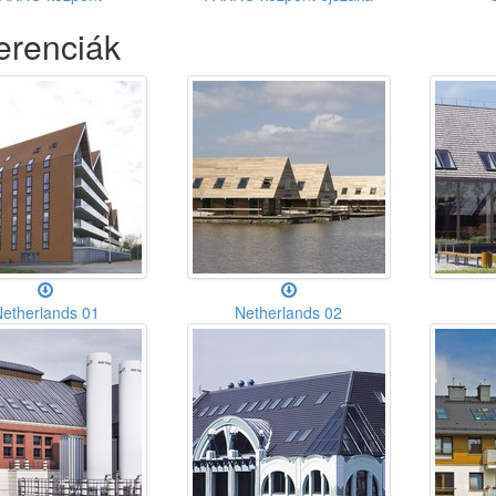
erenciák
etherlands 01
Netherlands 02