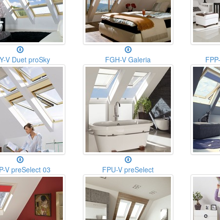
Y-V Duet proSky
FGH-V Galeria
FPP-
P-V preSelect 03
FPU-V preSelect