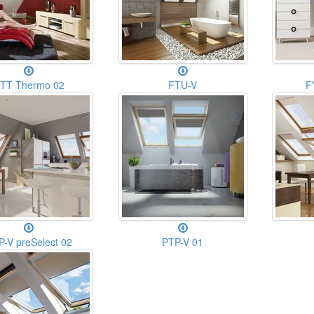
TT Thermo 02
FTU-V
F
P-V preSelect 02
PTP-V 01