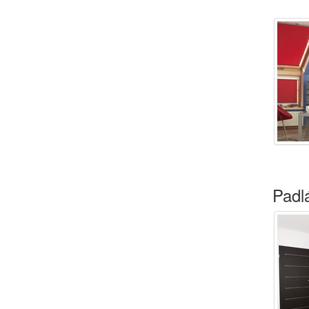
Padlá