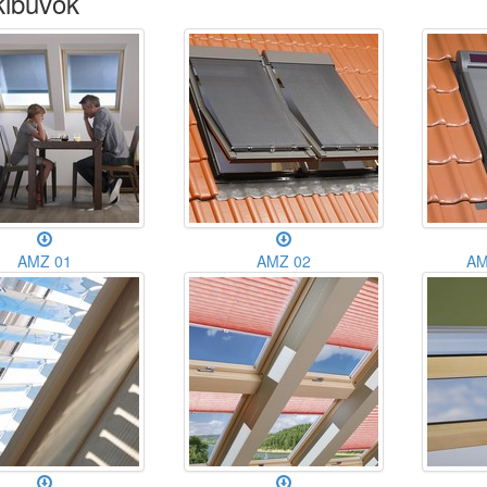
kibúvók
AMZ 01
AMZ 02
AM