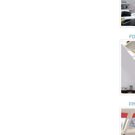
FD
FP