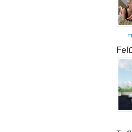
F
Felü