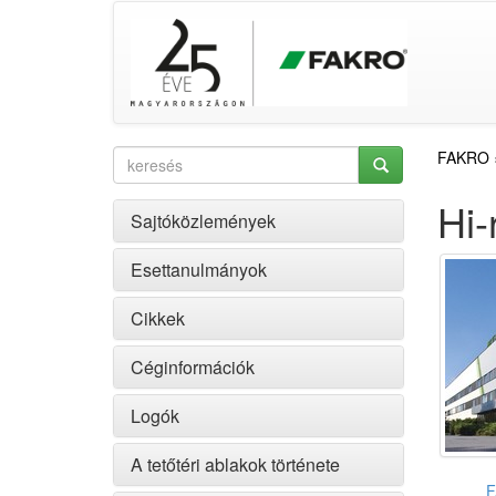
FAKRO
Hi-
Sajtóközlemények
Esettanulmányok
Cikkek
Céginformációk
Logók
A tetőtéri ablakok története
F