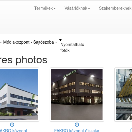
Termékek
Vásárlóknak
Szakembereknek
Médiaközpont - Sajtószoba
Nyomtatható
fotók
res photos
AKRO központ
FAKRO központ éjszaka