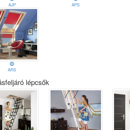
AJP
APS
ARS
sfeljáró lépcsők