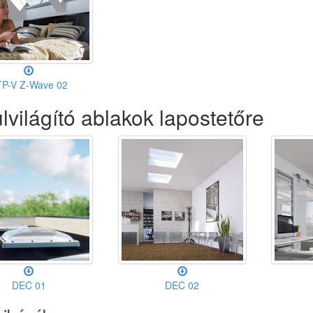
TP-V Z-Wave 02
lvilágító ablakok lapostetőre
DEC 01
DEC 02