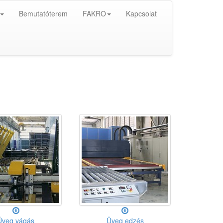
Bemutatóterem
FAKRO
Kapcsolat
Üveg vágás
Üveg edzés