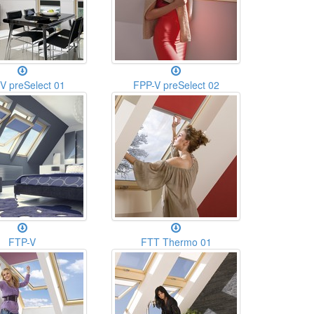
V preSelect 01
FPP-V preSelect 02
FTP-V
FTT Thermo 01