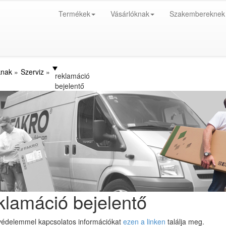
Termékek
Vásárlóknak
Szakembereknek
knak
Szerviz
reklamáció
bejelentő
lamáció bejelentő
védelemmel kapcsolatos információkat
ezen a linken
találja meg.