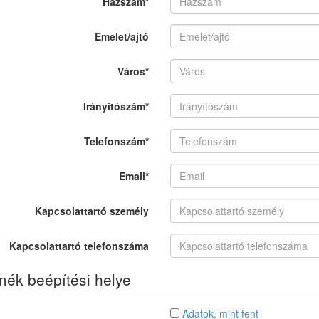
Házszám
*
Emelet/ajtó
Város
*
Irányítószám
*
Telefonszám
*
Email
*
Kapcsolattartó személy
Kapcsolattartó telefonszáma
mék beépítési helye
Adatok, mint fent