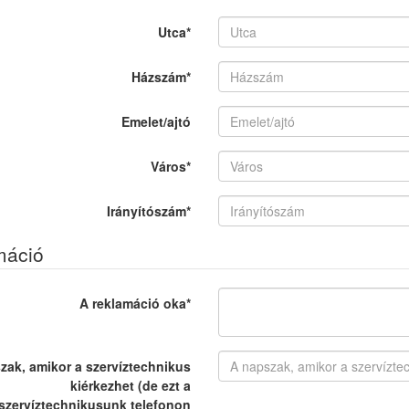
Utca
*
Házszám
*
Emelet/ajtó
Város
*
Irányítószám
*
máció
A reklamáció oka
*
zak, amikor a szervíztechnikus
kiérkezhet (de ezt a
szervíztechnikusunk telefonon