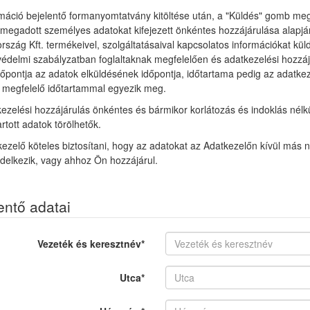
máció bejelentő formanyomtatvány kitöltése után, a "Küldés" gomb m
 megadott személyes adatokat kifejezett önkéntes hozzájárulása alapjá
szág Kft. termékeivel, szolgáltatásaival kapcsolatos információkat k
édelmi szabályzatban foglaltaknak megfelelően és adatkezelési hozzáj
őpontja az adatok elküldésének időpontja, időtartama pedig az adatkez
 megfelelő időtartammal egyezik meg.
ezelési hozzájárulás önkéntes és bármikor korlátozás és indoklás nélkü
artott adatok törölhetők.
ezelő köteles biztosítani, hogy az adatokat az Adatkezelőn kívül más
delkezik, vagy ahhoz Ön hozzájárul.
entő adatai
Vezeték és keresztnév
*
Utca
*