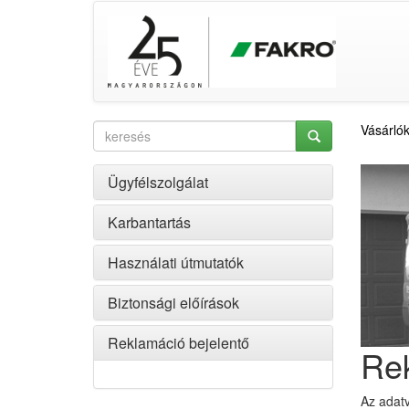
Vásárló
Ügyfélszolgálat
Karbantartás
Használati útmutatók
Biztonsági előírások
Reklamáció bejelentő
Rek
Az adat