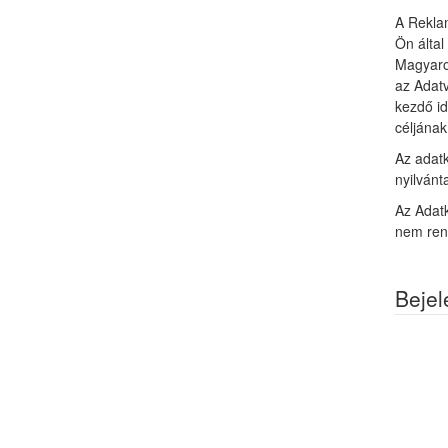
A Rekla
Ön által
Magyaror
az Adatv
kezdő id
céljának
Az adatk
nyilvánt
Az Adatk
nem ren
Bejel