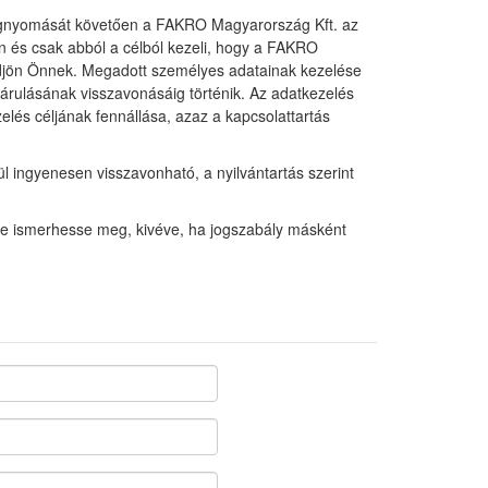
egnyomását követően a FAKRO Magyarország Kft. az
n és csak abból a célból kezeli, hogy a FAKRO
üldjön Önnek. Megadott személyes adatainak kezelése
árulásának visszavonásáig történik. Az adatkezelés
elés céljának fennállása, azaz a kapcsolattartás
l ingyenesen visszavonható, a nyilvántartás szerint
 ne ismerhesse meg, kivéve, ha jogszabály másként