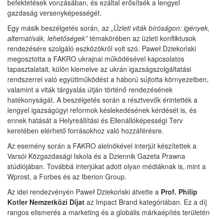
befektetések vonzásában, és ezáltal erősítsék a lengyel
gazdaság versenyképességét.
Egy másik beszélgetés során, az
„Üzleti viták bíróságon: igények,
alternatívák, lehetőségek”
témakörében az üzleti konfliktusok
rendezésére szolgáló eszközökről volt szó. Paweł Dziekoński
megosztotta a FAKRO ukrajnai működésével kapcsolatos
tapasztalatait, külön kiemelve az ukrán igazságszolgáltatási
rendszerrel való együttműködést a háború sújtotta környezetben,
valamint a viták tárgyalás útján történő rendezésének
hatékonyságát. A beszélgetés során a résztvevők érintették a
lengyel igazságügyi reformok késlekedésének kérdését is, és
ennek hatását a Helyreállítási és Ellenállóképességi Terv
keretében elérhető forrásokhoz való hozzáférésre.
Az esemény során a FAKRO alelnökével interjút készítettek a
Varsói Közgazdasági Iskola és a Dziennik Gazeta Prawna
stúdiójában. Továbbá interjúkat adott olyan médiáknak is, mint a
Wprost, a Forbes és az Iberion Group.
Az idei rendezvényén Paweł Dziekoński átvette a
Prof. Philip
Kotler Nemzetközi Díjat
az Impact Brand kategóriában. Ez a díj
rangos elismerés a marketing és a globális márkaépítés területén