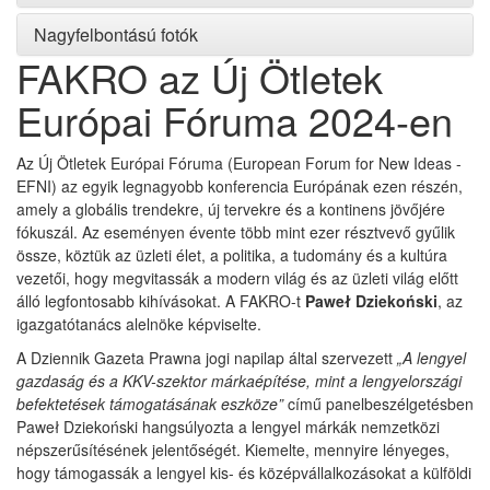
Nagyfelbontású fotók
FAKRO az Új Ötletek
Európai Fóruma 2024-en
Az Új Ötletek Európai Fóruma (European Forum for New Ideas -
EFNI) az egyik legnagyobb konferencia Európának ezen részén,
amely a globális trendekre, új tervekre és a kontinens jövőjére
fókuszál. Az eseményen évente több mint ezer résztvevő gyűlik
össze, köztük az üzleti élet, a politika, a tudomány és a kultúra
vezetői, hogy megvitassák a modern világ és az üzleti világ előtt
álló legfontosabb kihívásokat. A FAKRO-t
Paweł Dziekoński
, az
igazgatótanács alelnöke képviselte.
A Dziennik Gazeta Prawna jogi napilap által szervezett
„A lengyel
gazdaság és a KKV-szektor márkaépítése, mint a lengyelországi
befektetések támogatásának eszköze”
című panelbeszélgetésben
Paweł Dziekoński hangsúlyozta a lengyel márkák nemzetközi
népszerűsítésének jelentőségét. Kiemelte, mennyire lényeges,
hogy támogassák a lengyel kis- és középvállalkozásokat a külföldi