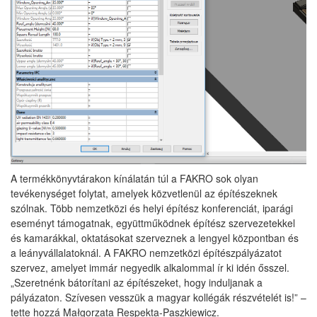
A termékkönyvtárakon kínálatán túl a FAKRO sok olyan
tevékenységet folytat, amelyek közvetlenül az építészeknek
szólnak. Több nemzetközi és helyi építész konferenciát, iparági
eseményt támogatnak, együttműködnek építész szervezetekkel
és kamarákkal, oktatásokat szerveznek a lengyel központban és
a leányvállalatoknál. A FAKRO nemzetközi építészpályázatot
szervez, amelyet immár negyedik alkalommal ír ki idén ősszel.
„Szeretnénk bátorítani az építészeket, hogy induljanak a
pályázaton. Szívesen vesszük a magyar kollégák részvételét is!” –
tette hozzá Małgorzata Respekta-Paszkiewicz.