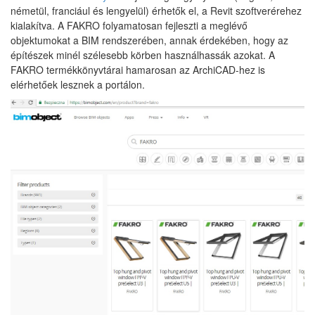
németül, franciául és lengyelül) érhetők el, a Revit szoftverérehez
kialakítva. A FAKRO folyamatosan fejleszti a meglévő
objektumokat a BIM rendszerében, annak érdekében, hogy az
építészek minél szélesebb körben használhassák azokat. A
FAKRO termékkönyvtárai hamarosan az ArchiCAD-hez is
elérhetőek lesznek a portálon.