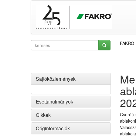
FAKRO
Men
Sajtóközlemények
abl
202
Esettanulmányok
Cikkek
Cserélje
ablakon
Válassza
Céginformációk
ablakoka