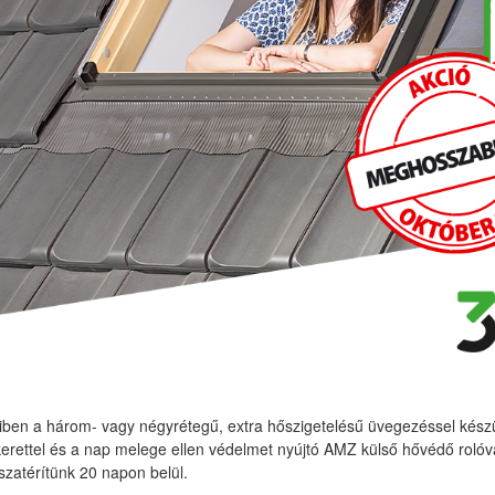
ben a három- vagy négyrétegű, extra hőszigetelésű üvegezéssel készü
erettel és a nap melege ellen védelmet nyújtó AMZ külső hővédő rolóv
sszatérítünk 20 napon belül.