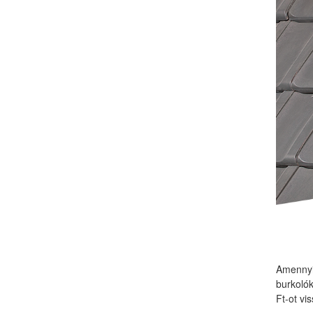
Amennyi
burkolók
Ft-ot vi