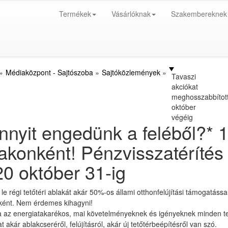
Termékek
Vásárlóknak
Szakembereknek
Médiaközpont - Sajtószoba
Sajtóközlemények
Tavaszi
akciókat
meghosszabbítot
október
végéig
nyit engedünk a feléből?* 1
akonként! Pénzvisszatérítés 
0 október 31-ig
 le régi tetőtéri ablakát akár 50%-os állami otthonfelújítási támogatáss
ként. Nem érdemes kihagyni!
 az energiatakarékos, mai követelményeknek és igényeknek minden tek
t akár ablakcseréről, felújításról, akár új tetőtérbeépítésről van szó.