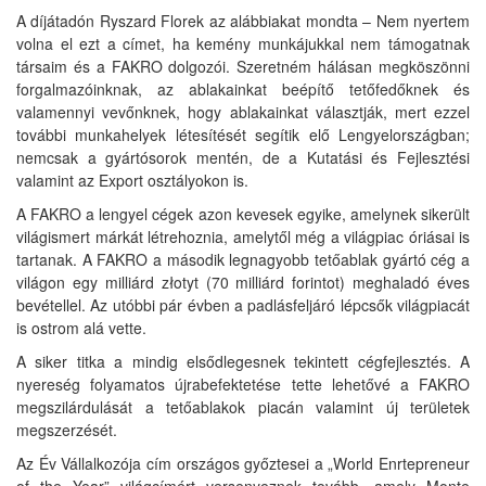
A díjátadón Ryszard Florek az alábbiakat mondta – Nem nyertem
volna el ezt a címet, ha kemény munkájukkal nem támogatnak
társaim és a FAKRO dolgozói. Szeretném hálásan megköszönni
forgalmazóinknak, az ablakainkat beépítő tetőfedőknek és
valamennyi vevőnknek, hogy ablakainkat választják, mert ezzel
további munkahelyek létesítését segítik elő Lengyelországban;
nemcsak a gyártósorok mentén, de a Kutatási és Fejlesztési
valamint az Export osztályokon is.
A FAKRO a lengyel cégek azon kevesek egyike, amelynek sikerült
világismert márkát létrehoznia, amelytől még a világpiac óriásai is
tartanak. A FAKRO a második legnagyobb tetőablak gyártó cég a
világon egy milliárd złotyt (70 milliárd forintot) meghaladó éves
bevétellel. Az utóbbi pár évben a padlásfeljáró lépcsők világpiacát
is ostrom alá vette.
A siker titka a mindig elsődlegesnek tekintett cégfejlesztés. A
nyereség folyamatos újrabefektetése tette lehetővé a FAKRO
megszilárdulását a tetőablakok piacán valamint új területek
megszerzését.
Az Év Vállalkozója cím országos győztesei a „World Enrtepreneur