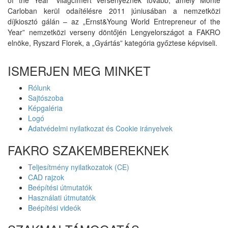
of the Year” világcímért versenyeznek tovább, amely Monte
Carloban kerül odaítélésre 2011 júniusában a nemzetközi
díjkiosztó gálán – az „Ernst&Young World Entrepreneur of the
Year” nemzetközi verseny döntőjén Lengyelországot a FAKRO
elnöke, Ryszard Florek, a „Gyártás” kategória győztese képviseli.
ISMERJEN MEG MINKET
Rólunk
Sajtószoba
Képgaléria
Logó
Adatvédelmi nyilatkozat és Cookie irányelvek
FAKRO SZAKEMBEREKNEK
Teljesítmény nyilatkozatok (CE)
CAD rajzok
Beépítési útmutatók
Használati útmutatók
Beépítési videók