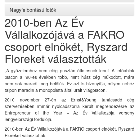
Nagyfelbontású fotók
2010-ben Az Év
Vállalkozójává a FAKRO
csoport elnökét, Ryszard
Floreket választották
„A győzelemhez nem elég pusztán ötletesnek lenni. A tetőablak
piacon a '90-es években több, mint húsz cég működött, mára
nem sok maradt meg belőlük. Ez azt is bizonyítja, milyen nehéz
talpon maradni a monopolista által uralt világpiacon."
2010 november 27-én az Ernst&Young tanácsadó cég
szervezésében immár nyolcadszorra került megrendezésre az
Entrepreneur of the Year – Az Év Vállalkozója verseny
lengyelországi fordulója.
2010-ben Az Év Vállalkozójává a FAKRO csoport elnökét, Ryszard
Floreket választották.