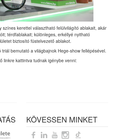
színes kerettel választható felülvilágító ablakait, akár
; térdfablakait; különleges, erkéllyé nyitható
etet biztosító füstelvezető ablakot.
ló triál bemutató a világbajnok Hege-show fellépésével.
linkre kattintva tudnak igénybe venni:
ATÁS
KÖVESSEN MINKET