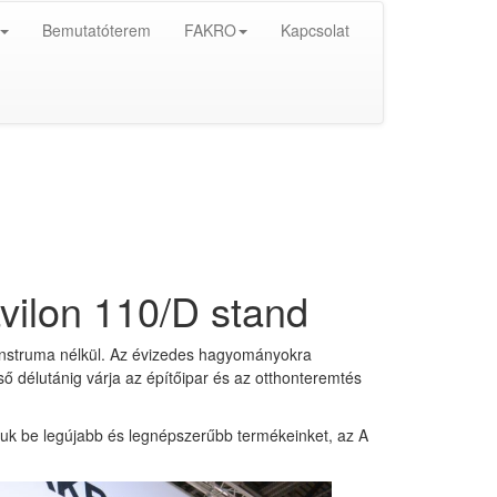
Bemutatóterem
FAKRO
Kapcsolat
ilon 110/D stand
Construma nélkül. Az évizedes hagyományokra
éső délutánig várja az építőipar és az otthonteremtés
k be legújabb és legnépszerűbb termékeinket, az A