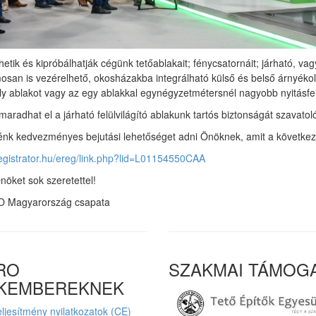
tik és kipróbálhatják cégünk tetőablakait; fénycsatornáit; járható, vagy 
osan is vezérelhető, okosházakba integrálható külső és belső árnyékolóit
ly ablakot vagy az egy ablakkal egynégyzetmétersnél nagyobb nyitásfelül
maradhat el a járható felülvilágító ablakunk tartós biztonságát szavato
nk kedvezményes bejutási lehetőséget adni Önöknek, amit a következő 
registrator.hu/ereg/link.php?lid=L01154550CAA
nöket sok szeretettel!
 Magyarország csapata
RO
SZAKMAI TÁMOG
KEMBEREKNEK
ljesítmény nyilatkozatok (CE)