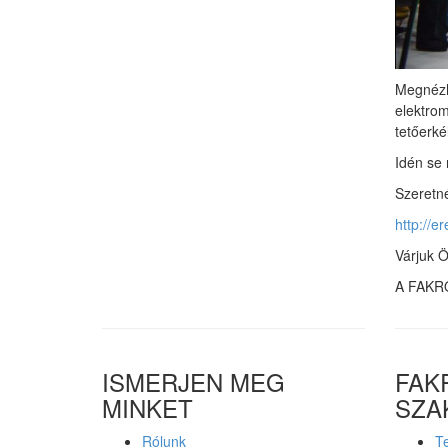
Megnézhe
elektrom
tetőerké
Idén se 
Szeretné
http://e
Várjuk Ö
A FAKRO
ISMERJEN MEG
FAK
MINKET
SZA
Rólunk
Te