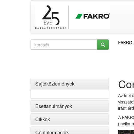
FAKRO
Con
Sajtóközlemények
Az idei 
visszate
Esettanulmányok
iránt ér
A FAKRO
Cikkek
pavilonb
Céginformációk