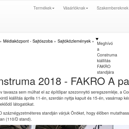
Termékek
Vásárlóknak
Szakembereknek
Médiaközpont - Sajtószoba
Sajtóközlemények
Meghívó
a
Construma
kiállítás
FAKRO
standjára
struma 2018 - FAKRO A pav
év tavasza sem múlhat el az építőipar szezonnyitó seregszemléje, a 
kintő kiállítás április 11-én, szerdán nyitja kapuit és 15-én, vasárnap k
deklődő látogatókat.
 száznégyzetméteres standján várjuk Önöket, hogy élőben mutathassu
an (110/D stand).