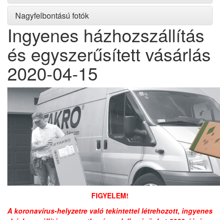
Nagyfelbontású fotók
Ingyenes házhozszállítás
és egyszerűsített vásárlás
2020-04-15
FIGYELEM!
A koronavírus-helyzetre való tekintettel létrehozott, ingyenes