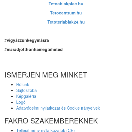
Tetoablakpiac.hu
Tetocentrum.hu
Tetoteriablak24.hu
#vigyázzunkegymásra
#maradjotthonhamegteheted
ISMERJEN MEG MINKET
Rólunk
Sajtószoba
Képgaléria
Logó
Adatvédelmi nyilatkozat és Cookie irányelvek
FAKRO SZAKEMBEREKNEK
Teljesítmény nyilatkozatok (CE)