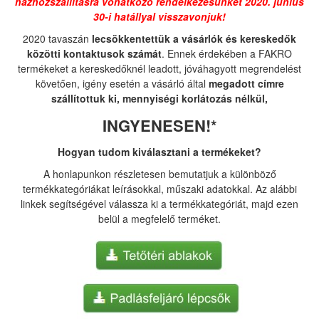
házhozszállításra vonatkozó rendelkezésünket 2020. június
30-i hatállyal visszavonjuk!
2020 tavaszán
lecsökkentettük a vásárlók és kereskedők
közötti kontaktusok számát
. Ennek érdekében a FAKRO
termékeket a kereskedőknél leadott, jóváhagyott megrendelést
követően, igény esetén a vásárló által
megadott címre
szállítottuk ki, mennyiségi korlátozás nélkül,
INGYENESEN!*
Hogyan tudom kiválasztani a termékeket?
A honlapunkon részletesen bemutatjuk a különböző
termékkategóriákat leírásokkal, műszaki adatokkal. Az alábbi
linkek segítségével válassza ki a termékkategóriát, majd ezen
belül a megfelelő terméket.