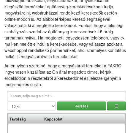
felülvilágító ablakokat, fénycsatornákat, árnyékolókat és
kiegészítő termékeket építőanyag-kereskedésekben tudja
megvásárolni, webáruházzal rendelkező kereskedők esetén
online módon is. Az alábbi térképes kereső segítségével
választhatja ki a megfelelő kereskedőt. Fontos, hogy a jelenlegi
szabályozás szerint az építőanyag kereskedések 15 óráig
tarthatnak nyitva. Ha megteheti, egyeztessen telefonon, vagy e-
mail-en mielőtt elindul a kereskedésbe, vagy válassza azokat a
webshoppal rendelkező partnereinket, ahol személyes kontaktus
nélkül is megvásárolhatja termékeinket.
Amennyiben szeretné, hogy a megvásárolt terméket a FAKRO
ingyenesen kiszállítsa az Ön által megadott címre, kérjük,
érdeklődjön a részletekről a kereskedőnél és jelezze igényét a
megrendelés során.