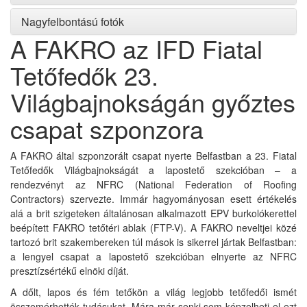
Nagyfelbontású fotók
A FAKRO az IFD Fiatal
Tetőfedők 23.
Világbajnokságán győztes
csapat szponzora
A FAKRO által szponzorált csapat nyerte Belfastban a 23. Fiatal
Tetőfedők Világbajnokságát a lapostető szekcióban – a
rendezvényt az NFRC (National Federation of Roofing
Contractors) szervezte. Immár hagyományosan esett értékelés
alá a brit szigeteken általánosan alkalmazott EPV burkolókerettel
beépített FAKRO tetőtéri ablak (FTP-V). A FAKRO neveltjei közé
tartozó brit szakembereken túl mások is sikerrel jártak Belfastban:
a lengyel csapat a lapostető szekcióban elnyerte az NFRC
presztízsértékű elnöki díját.
A dőlt, lapos és fém tetőkön a világ legjobb tetőfedői ismét
összemérhették tudásukat. Mára már senki sem képzelheti el ezt