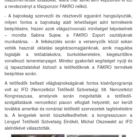
a rendezvényt a főszponzor FAKRO nélkül.
- A bajnokság szervezői és résztvevői egyaránt hangsúlyozták,
milyen fontos a bajnokság alatt lehetőséget adni termékeink
beépítésére, hiszen azok világszínvonalú minőséget képviselnek
– mondta Sabina Sujew, a FAKRO Export osztályának
munkatársa. - A felkészülés során a versenyzők közül sokan
vették hasznát oktatási segédcsomagjainknak, amik magukba
foglalják a tetőablakokra, burkolókeretekre, kiegészítőkre
vonatkozó ismeretanyagot. Mindez gyakorlati segítséget nyújt és
új tapasztalatokat biztosít a tetőfedőknek a FAKRO termékek
beépítése során.
A tetőfedők belfasti világbajnokságának fontos kísérőprogramja
volt az IFD (Nemzetközi Tetőfedő Szövetség) 58. Nemzetközi
Kongresszusa, amelynek során megvitatták a tetőfedő-
szolgáltatások nemzetközi piacon elfoglalt helyzetét, sor került
továbbá amerikai és romániai tetőfedő szervezetek tagfelvételére
is. A lengyelek ismét büszkélkedhettek: a kongresszuson a
Lengyel Tetőfedő Szövetség Elnökét, Michał Olszewskit az IFD
alelnökévé választották.