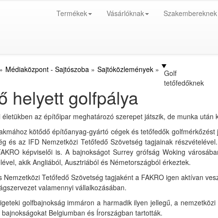
Termékek
Vásárlóknak
Szakembereknek
Médiaközpont - Sajtószoba
Sajtóközlemények
Golf
tetőfedőknek
ő helyett golfpálya
életükben az építőipar meghatározó szerepet játszik, de munka után k
akmához kötődő építőanyag-gyártó cégek és tetőfedők golfmérkőzést j
ég és az IFD Nemzetközi Tetőfedő Szövetség tagjainak részvételével.
 FAKRO képviselői is. A bajnokságot Surrey grófság Woking városába
lével, akik Angliából, Ausztriából és Németországból érkeztek.
 Nemzetközi Tetőfedő Szövetség tagjaként a FAKRO igen aktívan vesz 
ilágszervezet valamennyi vállalkozásában.
zigeteki golfbajnokság immáron a harmadik ilyen jellegű, a nemzetköz
 bajnokságokat Belgiumban és Írországban tartották.