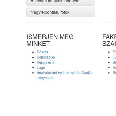
A tetőtéri ablakok története
Nagyfelbontású fotók
ISMERJEN MEG
FAK
MINKET
SZA
Rólunk
Te
Sajtószoba
C
Képgaléria
Be
Logó
Ha
Adatvédelmi nyilatkozat és Cookie
Be
irányelvek