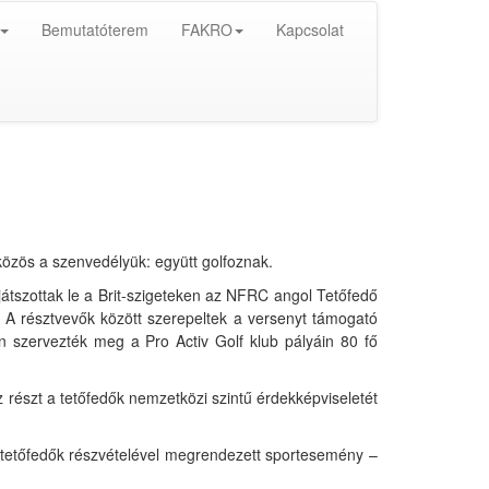
Bemutatóterem
FAKRO
Kapcsolat
özös a szenvedélyük: együtt golfoznak.
átszottak le a Brit-szigeteken az NFRC angol Tetőfedő
 A résztvevők között szerepeltek a versenyt támogató
n szervezték meg a Pro Activ Golf klub pályáin 80 fő
részt a tetőfedők nemzetközi szintű érdekképviseletét
i tetőfedők részvételével megrendezett sportesemény –