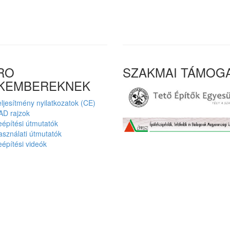
RO
SZAKMAI TÁMOG
KEMBEREKNEK
ljesítmény nyilatkozatok (CE)
AD rajzok
építési útmutatók
sználati útmutatók
építési videók