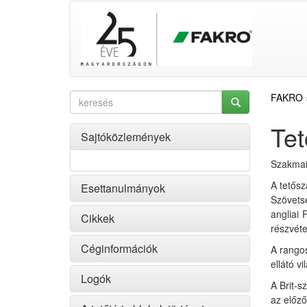
FAKRO
Tet
Sajtóközlemények
Szakmai 
A tetősz
Esettanulmányok
Szövets
angliai
Cikkek
részvéte
Céginformációk
A rangos
ellátó v
Logók
A Brit-s
az előző