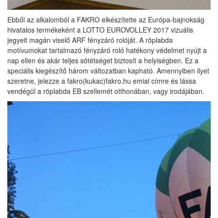
Ebből az alkalomból a FAKRO elkészítette az Európa-bajnokság
hivatalos termékeként a LOTTO EUROVOLLEY 2017 vizuális
jegyeit magán viselő ARF fényzáró rolóját. A röplabda
motívumokat tartalmazó fényzáró roló hatékony védelmet nyújt a
nap ellen és akár teljes sötétséget biztosít a helyiségben. Ez a
speciális kiegészítő három változatban kapható. Amennyiben ilyet
szeretne, jelezze a fakro(kukac)fakro.hu emial címre és lássa
vendégül a röplabda EB szellemét otthonában, vagy irodájában.