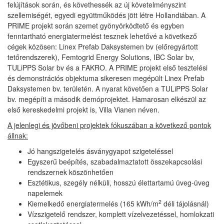
felújítások során, és követhessék az új követelményszint
szellemiségét, egyedi együttműködés jött létre Hollandiában. A
PRIME projekt során szemet gyönyörködtető és egyben
fenntartható energiatermelést tesznek lehetővé a következő
cégek közösen: Linex Prefab Daksystemen bv (előregyártott
tetőrendszerek), Femtogrid Energy Solutions, IBC Solar bv,
TULiPPS Solar bv és a FAKRO. A PRIME projekt első tesztelési
és demonstrációs objektuma sikeresen megépült Linex Prefab
Daksystemen bv. területén. A nyarat követően a TULiPPS Solar
bv. megépíti a második demóprojektet. Hamarosan elkészül az
első kereskedelmi projekt is, Villa Vianen néven.
A jelenlegi és jövőbeni projektek fókuszában a következő pontok
állnak:
Jó hangszigetelés ásványgyapot szigeteléssel
Egyszerű beépítés, szabadalmaztatott összekapcsolási
rendszernek köszönhetően
Esztétikus, szegély nélküli, hosszú élettartamú üveg-üveg
napelemek
2
Kiemelkedő energiatermelés (165 kWh/m
déli tájolásnál)
Vízszigetelő rendszer, komplett vízelvezetéssel, homlokzati