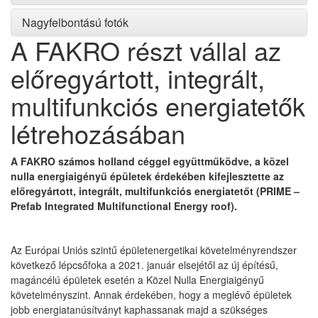
Nagyfelbontású fotók
A FAKRO részt vállal az
előregyártott, integrált,
multifunkciós energiatetők
létrehozásában
A FAKRO számos holland céggel együttműködve, a közel
nulla energiaigényű épületek érdekében kifejlesztette az
előregyártott, integrált, multifunkciós energiatetőt (PRIME –
Prefab Integrated Multifunctional Energy roof).
Az Európai Uniós szintű épületenergetikai követelményrendszer
következő lépcsőfoka a 2021. január elsejétől az új építésű,
magáncélú épületek esetén a Közel Nulla Energiaigényű
követelményszint. Annak érdekében, hogy a meglévő épületek
jobb energiatanúsítványt kaphassanak majd a szükséges