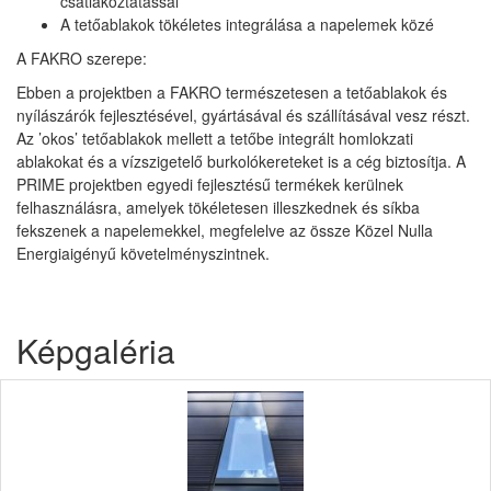
csatlakoztatással
A tetőablakok tökéletes integrálása a napelemek közé
A FAKRO szerepe:
Ebben a projektben a FAKRO természetesen a tetőablakok és
nyílászárók fejlesztésével, gyártásával és szállításával vesz részt.
Az ’okos’ tetőablakok mellett a tetőbe integrált homlokzati
ablakokat és a vízszigetelő burkolókereteket is a cég biztosítja. A
PRIME projektben egyedi fejlesztésű termékek kerülnek
felhasználásra, amelyek tökéletesen illeszkednek és síkba
fekszenek a napelemekkel, megfelelve az össze Közel Nulla
Energiaigényű követelményszintnek.
Képgaléria