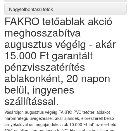
Nagyfelbontású fotók
FAKRO tetőablak akció
meghosszabítva
augusztus végéig - akár
15.000 Ft garantált
pénzvisszatérítés
ablakonként, 20 napon
belül, ingyenes
szállítással.
Vásároljon augusztus végéig FAKRO PVC tetőtéri ablakot
háromrétegű üvegezéssel, akár ajándék, előreszerelt belső
árnyékolóval és megajándékozzuk 10.000 Ft-tal* az elérhető
50%-os állami támogatáson felül**. Ha az ablakhoz Thermo