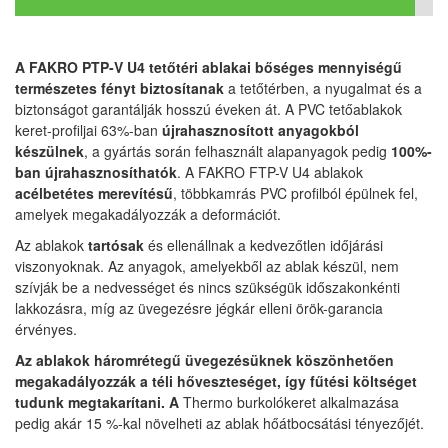
A FAKRO PTP-V U4 tetőtéri ablakai bőséges mennyiségű
természetes fényt biztosítanak
a tetőtérben, a nyugalmat és a
biztonságot garantálják hosszú éveken át. A PVC tetőablakok
keret-profiljai 63%-ban
újrahasznosított anyagokból
készülnek
, a gyártás során felhasznált alapanyagok pedig
100%-
ban újrahasznosíthatók
. A FAKRO FTP-V U4 ablakok
acélbetétes merevítésű
, többkamrás PVC profilból épülnek fel,
amelyek megakadályozzák a deformációt.
Az ablakok
tartósak
és ellenállnak a kedvezőtlen időjárási
viszonyoknak. Az anyagok, amelyekből az ablak készül, nem
szívják be a nedvességet és nincs szükségük időszakonkénti
lakkozásra, míg az üvegezésre jégkár elleni örök-garancia
érvényes.
Az ablakok háromrétegű üvegezésüknek köszönhetően
megakadályozzák a téli hőveszteséget, így fűtési költséget
tudunk megtakarítani. A
Thermo burkolókeret alkalmazása
pedig akár 15 %-kal növelheti az ablak hőátbocsátási tényezőjét.