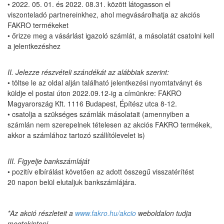
• 2022. 05. 01. és 2022. 08.31. között látogasson el
viszonteladó partnereinkhez, ahol megvásárolhatja az akciós
FAKRO termékeket
• őrizze meg a vásárlást igazoló számlát, a másolatát csatolni kell
a jelentkezéshez
II. Jelezze részvételi szándékát az alábbiak szerint:
• töltse le az oldal alján található jelentkezési nyomtatványt és
küldje el postai úton 2022.09.12-ig a címünkre: FAKRO
Magyarország Kft. 1116 Budapest, Építész utca 8-12.
• csatolja a szükséges számlák másolatait (amennyiben a
számlán nem szerepelnek tételesen az akciós FAKRO termékek,
akkor a számlához tartozó szállítólevelet is)
III. Figyelje bankszámláját
• pozitív elbírálást követően az adott összegű visszatérítést
20 napon belül elutaljuk bankszámlájára.
*Az akció részleteit a
www.fakro.hu/akcio
weboldalon tudja
megtekinteni.