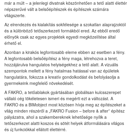
már a múlt – a jelenlegi divatnak köszönhetően a tető alatti élettér
népszerűvé vált a belsőépítészek és építészek számára
világszerte.
Az elrendezés és kialakítás sokfélesége a szokatlan alaprajzoktól
és a különböző tetőszerkezeti formákból ered. Az ebből eredő
előnyök csak az egyes projektek egyedi megközelítése által
érhető el.
Azonban a kirakós legfontosabb eleme ebben az esetben a fény.
A legfontosabb belsőépítész a fény maga, létrehozva a teret,
hozzájárulva hangulatos helyiségekhez a tető alatt. A vizuális
szempontok mellett a fény hatalmas hatással van az épületek
hangulatára, fokozza a kreatív gondolkodást és befolyásolja a
gyermekeink megfelelő növekedését.
A FAKRO, a tetőablakok gyártásában globálisan kulcsszerepet
vállaló cég tökéletesen ismeri és megérti ezt a változást. A
FAKRO és a BIMobject most közösen hívja meg az építészeket a
világ minden részéről a „FAKRO Fusion – before & after” építész
pályázatra, ahol a szakembereknek lehetősége nyílik a
tetőszerkezet alatti koszos és sötét helyek átformálására világos
és új funkciókkal ellátott élettérré.