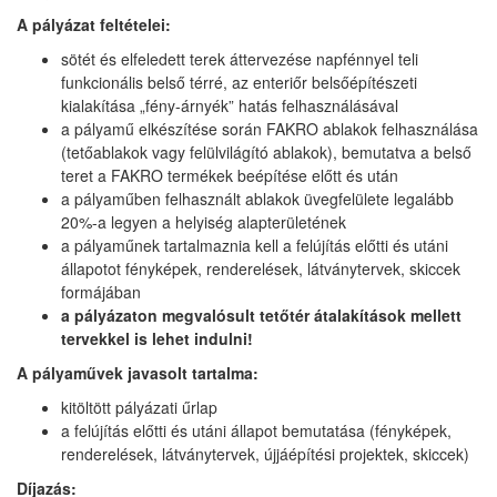
A pályázat feltételei:
sötét és elfeledett terek áttervezése napfénnyel teli
funkcionális belső térré, az enteriőr belsőépítészeti
kialakítása „fény-árnyék” hatás felhasználásával
a pályamű elkészítése során FAKRO ablakok felhasználása
(tetőablakok vagy felülvilágító ablakok), bemutatva a belső
teret a FAKRO termékek beépítése előtt és után
a pályaműben felhasznált ablakok üvegfelülete legalább
20%-a legyen a helyiség alapterületének
a pályaműnek tartalmaznia kell a felújítás előtti és utáni
állapotot fényképek, renderelések, látványtervek, skiccek
formájában
a pályázaton megvalósult tetőtér átalakítások mellett
tervekkel is lehet indulni!
A pályaművek javasolt tartalma:
kitöltött pályázati űrlap
a felújítás előtti és utáni állapot bemutatása (fényképek,
renderelések, látványtervek, újjáépítési projektek, skiccek)
Díjazás: