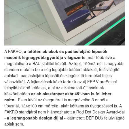
A FAKRO,
a tetőtéri ablakok és padlásfeljáró lépcsők
második legnagyobb gyártója világszerte
, már több éve a
megtalálható a BAU kiállítói között. Az idei, 150m2-nél is nagyobb
standon mutatta be a cég legújabb tetőtéri ablakait, felülvilágító
ablakait, padlásfeljáró lépcsőit és kiegészítő termékei teljes
választékát. A fejlesztések közé tartozik az új FPP-V preSelect
felnyíló billenő tetőalak, ami az alkalmazott újításoknak
köszönhetően
az ablakszárnyat akár 45°-ban is fel lehet
nyitni
. Ezen kívül az üvegméret is megnövelhető ennél a
típusnál, 134x160 cm méretig, akár kétkamrás üvegezéssel is. A
FAKRO standjáról nem hiányozhatott a Red Dot Design Award-dal
-
a legrangosabb design díjjal
- kitüntetett DEF DU6 felülvilágító
ablak sem.