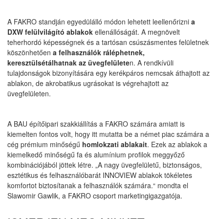
A FAKRO standján egyedülálló módon lehetett leellenőrizni
a
DXW felülvilágító ablakok
ellenállóságát. A megnövelt
teherhordó képességnek és a tartósan csúszásmentes felületnek
köszönhetően
a felhasználók ráléphetnek,
keresztülsétálhatnak az üvegfelülete
n. A rendkívüli
tulajdonságok bizonyítására egy kerékpáros nemcsak áthajtott az
ablakon, de akrobatikus ugrásokat is végrehajtott az
üvegfelületen.
A BAU építőipari szakkiállítás a FAKRO számára amiatt is
kiemelten fontos volt, hogy itt mutatta be a német piac számára a
cég prémium minőségű
homlokzati ablakait
. Ezek az ablakok a
kiemelkedő minőségű fa és alumínium profilok meggyőző
kombinációjából jöttek létre. „A nagy üvegfelületű, biztonságos,
esztétikus és felhasználóbarát INNOVIEW ablakok tökéletes
komfortot biztosítanak a felhasználók számára.“ mondta el
Slawomir Gawlik, a FAKRO csoport marketingigazgatója.