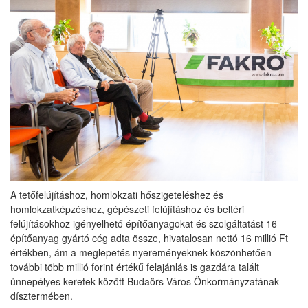
A tetőfelújításhoz, homlokzati hőszigeteléshez és
homlokzatképzéshez, gépészeti felújításhoz és beltéri
felújításokhoz igényelhető építőanyagokat és szolgáltatást 16
építőanyag gyártó cég adta össze, hivatalosan nettó 16 millió Ft
értékben, ám a meglepetés nyereményeknek köszönhetően
további több millió forint értékű felajánlás is gazdára talált
ünnepélyes keretek között Budaörs Város Önkormányzatának
dísztermében.