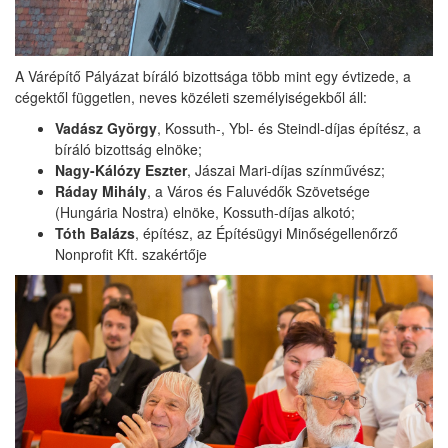
A Várépítő Pályázat bíráló bizottsága több mint egy évtizede, a
cégektől független, neves közéleti személyiségekből áll:
Vadász György
, Kossuth-, Ybl- és Steindl-díjas építész, a
bíráló bizottság elnöke;
Nagy-Kálózy Eszter
, Jászai Mari-díjas színművész;
Ráday Mihály
, a Város és Faluvédők Szövetsége
(Hungária Nostra) elnöke, Kossuth-díjas alkotó;
Tóth Balázs
, építész, az Építésügyi Minőségellenőrző
Nonprofit Kft. szakértője