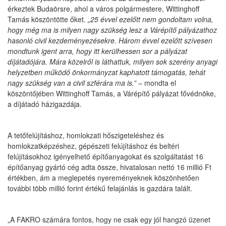
érkeztek Budaörsre, ahol a város polgármestere, Wittinghoff
Tamás köszöntötte őket.
„25 évvel ezelőtt nem gondoltam volna,
hogy még ma is milyen nagy szükség lesz a Várépítő pályázathoz
hasonló civil kezdeményezésekre. Három évvel ezelőtt szívesen
mondtunk igent arra, hogy itt kerülhessen sor a pályázat
díjátadójára. Mára közelről is láthattuk, milyen sok szerény anyagi
helyzetben működő önkormányzat kaphatott támogatás, tehát
nagy szükség van a civil szférára ma is.”
– mondta el
köszöntőjében Wittinghoff Tamás, a Várépítő pályázat fővédnöke,
a díjátadó házigazdája.
A tetőfelújításhoz, homlokzati hőszigeteléshez és
homlokzatképzéshez, gépészeti felújításhoz és beltéri
felújításokhoz igényelhető építőanyagokat és szolgáltatást 16
építőanyag gyártó cég adta össze, hivatalosan nettó 16 millió Ft
értékben, ám a meglepetés nyereményeknek köszönhetően
további több millió forint értékű felajánlás is gazdára talált.
„A FAKRO számára fontos, hogy ne csak egy jól hangzó üzenet