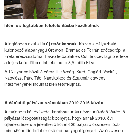
Idén is a legtöbben tetőfelújításba kezdhetnek
A legtöbben ezúttal is
új tetőt kapnak
, hiszen a pályázható
különböző alapanyagú Creaton, Bramac és Terrán tetőcserép, a
Prefa ereszcsatorna, Fakro tetőablak és Colt tetőbevilágító értéke
a teljes keret több mint fele, nettó 8,5 millió Ft volt.
A 16 nyertes közül 8 város ill. község, Kurd, Cegléd, Vaskút,
Nagylózs, Páty, Tác, Nagykölked és Szakmár egy-egy
intézményénél indulhat idén tetőfelújítás.
A Várépítő pályázat számokban 2010-2016 között
A majdnem két évtizede, korábban más néven működő Várépítő
pályázat létjogosultságát bizonyítja, hogy annak 2010. évi
újjáélesztése óta jelentkező közel 600 pályázó összesen több
mint 450 millió forint értékű építőanyagot igényelt. Az összesen