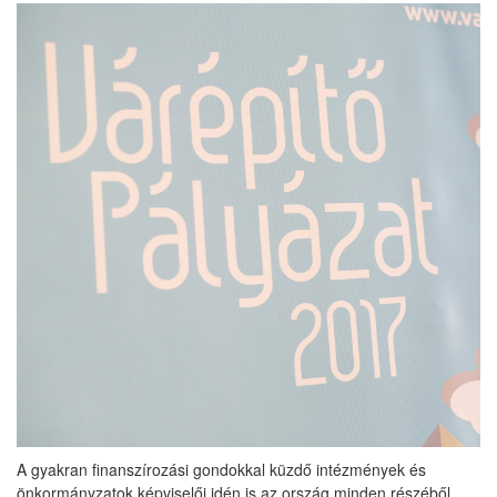
A gyakran finanszírozási gondokkal küzdő intézmények és
önkormányzatok képviselői idén is az ország minden részéből