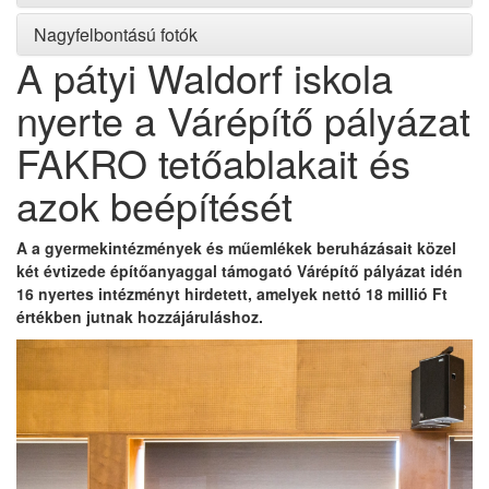
Nagyfelbontású fotók
A pátyi Waldorf iskola
nyerte a Várépítő pályázat
FAKRO tetőablakait és
azok beépítését
A a gyermekintézmények és műemlékek beruházásait közel
két évtizede építőanyaggal támogató Várépítő pályázat idén
16 nyertes intézményt hirdetett, amelyek nettó 18 millió Ft
értékben jutnak hozzájáruláshoz.