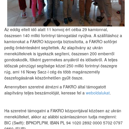
Az eddig eltelt idő alatt 11 konvoj ért célba 29 kamionnal,
összesen 140 millió forintnyi támogatást nyújtva. A szállításhoz a
kamionokat a FAKRO központja biztosította, a FAKRO sofőrjei
pedig önkéntesként segítettek. Az alapítvány az ukrán
menekülteknek is igyekszik segíteni, összesen 200 emberről
gondoskodik, főként gyermekes anyákról és idősekről. A teljes
időszak pénzügyi segítsége közel 250 millió forintnyi összegre
rúg, ami 16 Nowy Sacz-i cég és több magánszemély
összefogásának köszönhetően gyűlt össze.
Amennyiben szeretné átnézni a FAKRO által támogatott
alapítvány teljes beszámolóját, keresse fel a
weboldalukat
.
Ha szeretné támogatni a FAKRO központjával közösen az ukrán
menekülteket, akkor az alábbi számlaszámon tudja megtenni:
BIC (Swift): BPKOPLPW, IBAN PL 94 1020 2892 0000 5702 0797
0850 (EUR).