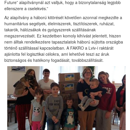
Future” alapítványnál azt valljuk, hogy a bizonytalanság legjobb
ellenszere a cselekvés.”
Az alapítvány a háború kitörését követően azonnal megkezdte a
humanitárius segélyek, élelmiszerek, tisztítószerek, ruházat,
takarók, hálózsákok és gyógyszerek szállításának
megszervezését. Ez kezdetben komoly kihívást jelentett, hiszen
nem álltak rendelkezésre tapasztalatok háború sújtotta országba
történő szállítással kapcsolatban. A FAKRO a Lviv-i raktárát
ajánlotta fel logisztikai célokra, ami lehetővé teszi az áruk
biztonságos és hatékony fogadását, továbbszállítását.