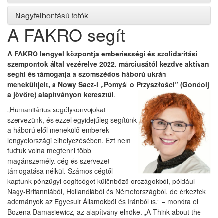
Nagyfelbontású fotók
A FAKRO segít
A FAKRO lengyel központja emberiességi és szolidaritási
szempontok által vezérelve 2022. márciusától kezdve aktívan
segíti és támogatja a szomszédos háború ukrán
menekültjeit, a Nowy Sacz-i „Pomyśl o Przyszłości
” (Gondolj
a jövőre) alapítványon keresztül
.
„Humanitárius segélykonvojokat
szervezünk, és ezzel egyidejűleg segítünk
a háború elől menekülő emberek
lengyelországi elhelyezésében. Ezt nem
tudtuk volna megtenni több
magánszemély, cég és szervezet
támogatása nélkül. Számos cégtől
kaptunk pénzügyi segítséget különböző országokból, például
Nagy-Britanniából, Hollandiából és Németországból, de érkeztek
adományok az Egyesült Államokból és Iránból is.” – mondta el
Bozena Damasiewicz, az alapítvány elnöke. „A Think about the