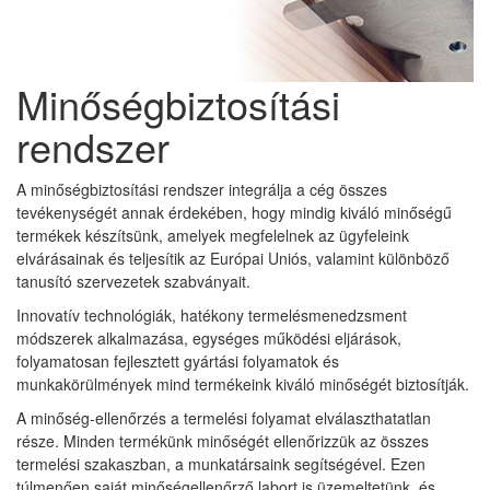
Minőségbiztosítási
rendszer
A minőségbiztosítási rendszer integrálja a cég összes
tevékenységét annak érdekében, hogy mindig kiváló minőségű
termékek készítsünk, amelyek megfelelnek az ügyfeleink
elvárásainak és teljesítik az Európai Uniós, valamint különböző
tanusító szervezetek szabványait.
Innovatív technológiák, hatékony termelésmenedzsment
módszerek alkalmazása, egységes működési eljárások,
folyamatosan fejlesztett gyártási folyamatok és
munkakörülmények mind termékeink kiváló minőségét biztosítják.
A minőség-ellenőrzés a termelési folyamat elválaszthatatlan
része. Minden termékünk minőségét ellenőrizzük az összes
termelési szakaszban, a munkatársaink segítségével. Ezen
túlmenően saját minőségellenőrző labort is üzemeltetünk, és