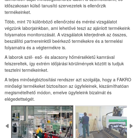
időszakosan külső tanusító szervezetek is ellenőrzik
termékeinket.
Több, mint 70 különböző ellenőrzési és mérési vizsgálatot
végzünk laborjainkban, ami lehetővé teszi az ajánlott termékeink
folyamatos monitorozását. A vizsgálatok kiterjednek az összes,
beszállító partnereinktől beérkező termékekre és a termelési
folyamatra és a végtermékre is.
A laborok szél- eső- és alacsony hőmérsékletű kamrával
felszereltek, így extrém időjárási körülmények között is tudjuk
tesztelni termékeinket.
A teljes minőségbiztosítási rendszer azt szolgálja, hogy a FAKRO
minőségi termékeket biztosítson az ügyfeleinek, kiszámíthatóan
megismételhető módon, emelve ügyfeleink bizalmát és
elégedettségét.